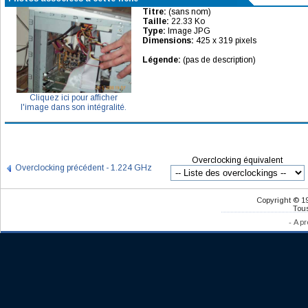
Titre:
(sans nom)
Taille:
22.33 Ko
Type:
Image JPG
Dimensions:
425 x 319 pixels
Légende:
(pas de description)
Cliquez ici pour afficher
l'image dans son intégralité.
Overclocking équivalent
Overclocking précédent - 1.224 GHz
Copyright © 1
Tous
-
A pr