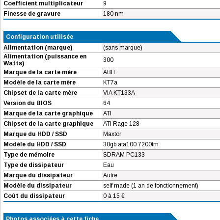
Coefficient multiplicateur
9
Finesse de gravure
180 nm
Configuration utilisée
Alimentation (marque)
(sans marque)
Alimentation (puissance en
300
Watts)
Marque de la carte mère
ABIT
Modèle de la carte mère
KT7a
Chipset de la carte mère
VIA KT133A
Version du BIOS
64
Marque de la carte graphique
ATI
Chipset de la carte graphique
ATI Rage 128
Marque du HDD / SSD
Maxtor
Modèle du HDD / SSD
30gb ata100 7200tm
Type de mémoire
SDRAM PC133
Type de dissipateur
Eau
Marque du dissipateur
Autre
Modèle du dissipateur
self made (1 an de fonctionnement)
Coût du dissipateur
0 à 15 €
Photos associées à cette fiche