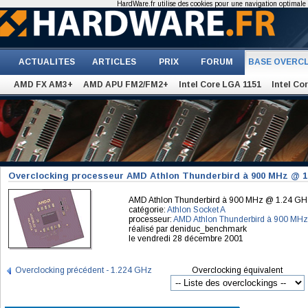
HardWare.fr utilise des cookies pour une navigation optimale et
ACTUALITES
ARTICLES
PRIX
FORUM
BASE OVERC
AMD FX AM3+
AMD APU FM2/FM2+
Intel Core LGA 1151
Intel Co
Overclocking processeur AMD Athlon Thunderbird à 900 MHz @ 1
AMD Athlon Thunderbird à 900 MHz @ 1.24 GH
catégorie:
Athlon Socket A
processeur:
AMD Athlon Thunderbird à 900 MHz
réalisé par deniduc_benchmark
le vendredi 28 décembre 2001
Overclocking précédent - 1.224 GHz
Overclocking équivalent