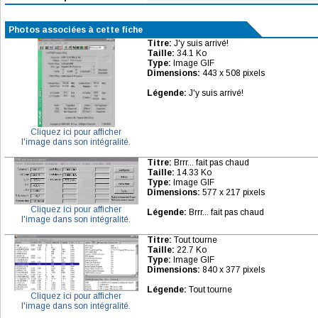
Photos associées à cette fiche
Titre:
J'y suis arrivé!
Taille:
34.1 Ko
Type:
Image GIF
Dimensions:
443 x 508 pixels
Légende:
J'y suis arrivé!
Cliquez ici pour afficher
l'image dans son intégralité.
Titre:
Brrr... fait pas chaud
Taille:
14.33 Ko
Type:
Image GIF
Dimensions:
577 x 217 pixels
Cliquez ici pour afficher
Légende:
Brrr... fait pas chaud
l'image dans son intégralité.
Titre:
Tout tourne
Taille:
22.7 Ko
Type:
Image GIF
Dimensions:
840 x 377 pixels
Légende:
Tout tourne
Cliquez ici pour afficher
l'image dans son intégralité.