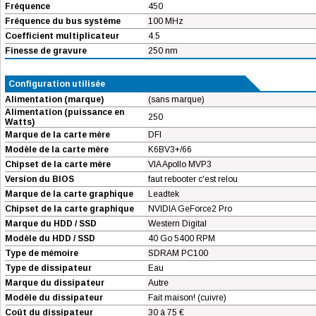
Fréquence
450
Fréquence du bus système
100 MHz
Coefficient multiplicateur
4.5
Finesse de gravure
250 nm
Configuration utilisée
Alimentation (marque)
(sans marque)
Alimentation (puissance en
250
Watts)
Marque de la carte mère
DFI
Modèle de la carte mère
K6BV3+/66
Chipset de la carte mère
VIA Apollo MVP3
Version du BIOS
faut rebooter c'est relou
Marque de la carte graphique
Leadtek
Chipset de la carte graphique
NVIDIA GeForce2 Pro
Marque du HDD / SSD
Western Digital
Modèle du HDD / SSD
40 Go 5400 RPM
Type de mémoire
SDRAM PC100
Type de dissipateur
Eau
Marque du dissipateur
Autre
Modèle du dissipateur
Fait maison! (cuivre)
Coût du dissipateur
30 à 75 €