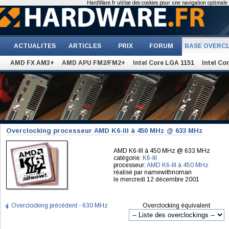
HardWare.fr utilise des cookies pour une navigation optimale et
ACTUALITES
ARTICLES
PRIX
FORUM
BASE OVERC
AMD FX AM3+
AMD APU FM2/FM2+
Intel Core LGA 1151
Intel Co
Overclocking processeur AMD K6-III à 450 MHz @ 633 MHz
AMD K6-III à 450 MHz @ 633 MHz
catégorie:
K6-III
processeur:
AMD K6-III à 450 MHz
réalisé par namewithnoman
le mercredi 12 décembre 2001
Overclocking précédent - 630 MHz
Overclocking équivalent