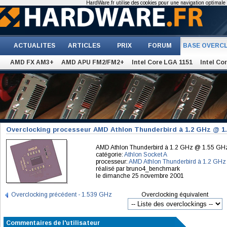
HardWare.fr utilise des cookies pour une navigation optimale et
ACTUALITES
ARTICLES
PRIX
FORUM
BASE OVERC
AMD FX AM3+
AMD APU FM2/FM2+
Intel Core LGA 1151
Intel Co
Overclocking processeur AMD Athlon Thunderbird à 1.2 GHz @ 1
AMD Athlon Thunderbird à 1.2 GHz @ 1.55 GH
catégorie:
Athlon Socket A
processeur:
AMD Athlon Thunderbird à 1.2 GHz
réalisé par bruno4_benchmark
le dimanche 25 novembre 2001
Overclocking précédent - 1.539 GHz
Overclocking équivalent
Commentaires de l'utilisateur