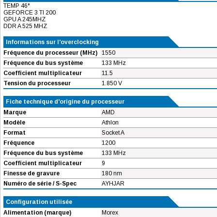
TEMP 46°
GEFORCE 3 TI 200
GPU A 245MHZ
DDR A 525 MHZ
Informations sur l'overclocking
Fréquence du processeur (MHz)
1550
Fréquence du bus système
133 MHz
Coefficient multiplicateur
11.5
Tension du processeur
1.850 V
Fiche technique d'origine du processeur
Marque
AMD
Modèle
Athlon
Format
Socket A
Fréquence
1200
Fréquence du bus système
133 MHz
Coefficient multiplicateur
9
Finesse de gravure
180 nm
Numéro de série / S-Spec
AYHJAR
Configuration utilisée
Alimentation (marque)
Morex