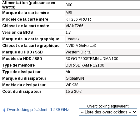
Alimentation (puissance en
300
Watts)
Marque de la carte mère
MSI
Modèle de la carte mère
KT 266 PRO R
Chipset de la carte mère
VIA KT266
Version du BIOS
1.7
Marque de la carte graphique
Leadtek
Chipset de la carte graphique
NVIDIA GeForce3
Marque du HDD / SSD
Western Digital
Modèle du HDD / SSD
30 GO 7200/TRMN UDMA 100
Type de mémoire
DDR-SDRAM PC2100
Type de dissipateur
Air
Marque du dissipateur
GlobalWIN
Modèle du dissipateur
WBK38
Coût du dissipateur
15 à 30 €
Overclocking équivalent
Overclocking précédent - 1.539 GHz