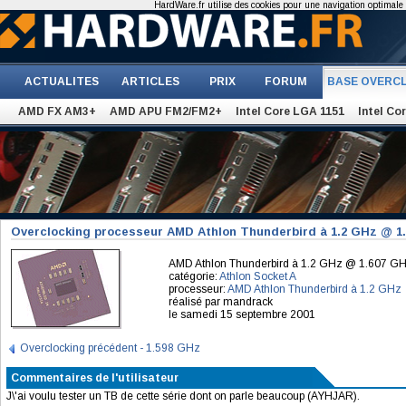
HardWare.fr utilise des cookies pour une navigation optimale et
ACTUALITES
ARTICLES
PRIX
FORUM
BASE OVERC
AMD FX AM3+
AMD APU FM2/FM2+
Intel Core LGA 1151
Intel Co
Overclocking processeur AMD Athlon Thunderbird à 1.2 GHz @ 1
AMD Athlon Thunderbird à 1.2 GHz @ 1.607 G
catégorie:
Athlon Socket A
processeur:
AMD Athlon Thunderbird à 1.2 GHz
réalisé par mandrack
le samedi 15 septembre 2001
Overclocking précédent - 1.598 GHz
Commentaires de l'utilisateur
J\'ai voulu tester un TB de cette série dont on parle beaucoup (AYHJAR).