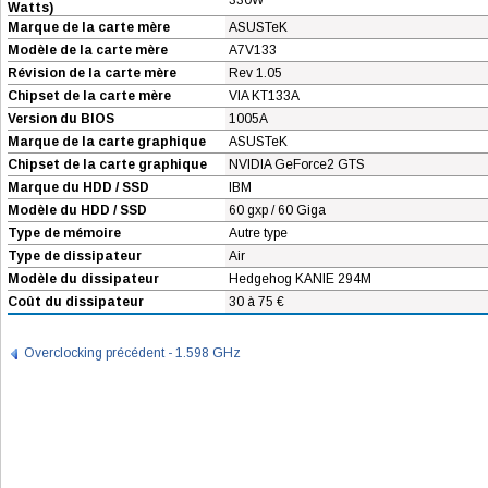
330W
Watts)
Marque de la carte mère
ASUSTeK
Modèle de la carte mère
A7V133
Révision de la carte mère
Rev 1.05
Chipset de la carte mère
VIA KT133A
Version du BIOS
1005A
Marque de la carte graphique
ASUSTeK
Chipset de la carte graphique
NVIDIA GeForce2 GTS
Marque du HDD / SSD
IBM
Modèle du HDD / SSD
60 gxp / 60 Giga
Type de mémoire
Autre type
Type de dissipateur
Air
Modèle du dissipateur
Hedgehog KANIE 294M
Coût du dissipateur
30 à 75 €
Overclocking précédent - 1.598 GHz