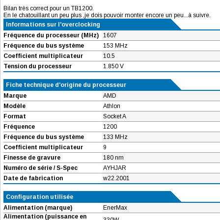
Bilan très correct pour un TB1200.
En le chatouillant un peu plus ,je dois pouvoir monter encore un peu...à suivre.
Informations sur l'overclocking
Fréquence du processeur (MHz)
1607
Fréquence du bus système
153 MHz
Coefficient multiplicateur
10.5
Tension du processeur
1.850 V
Fiche technique d'origine du processeur
Marque
AMD
Modèle
Athlon
Format
Socket A
Fréquence
1200
Fréquence du bus système
133 MHz
Coefficient multiplicateur
9
Finesse de gravure
180 nm
Numéro de série / S-Spec
AYHJAR
Date de fabrication
w22.2001
Configuration utilisée
Alimentation (marque)
EnerMax
Alimentation (puissance en