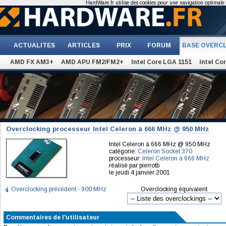
HardWare.fr utilise des cookies pour une navigation optimale et
ACTUALITES
ARTICLES
PRIX
FORUM
BASE OVERC
AMD FX AM3+
AMD APU FM2/FM2+
Intel Core LGA 1151
Intel Co
Overclocking processeur Intel Celeron à 666 MHz @ 950 MHz
Intel Celeron à 666 MHz @ 950 MHz
catégorie:
Celeron Socket 370
processeur:
Intel Celeron à 666 MHz
réalisé par pierrotb
le jeudi 4 janvier 2001
Overclocking précédent - 900 MHz
Overclocking équivalent
Commentaires de l'utilisateur