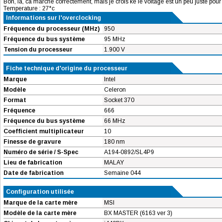
Bon, là, ca marche correctement, mais je crois ke le voltage est un peu juste pou
Temperature : 27°c
Informations sur l'overclocking
Fréquence du processeur (MHz)
950
Fréquence du bus système
95 MHz
Tension du processeur
1.900 V
Fiche technique d'origine du processeur
Marque
Intel
Modèle
Celeron
Format
Socket 370
Fréquence
666
Fréquence du bus système
66 MHz
Coefficient multiplicateur
10
Finesse de gravure
180 nm
Numéro de série / S-Spec
A194-0892/SL4P9
Lieu de fabrication
MALAY
Date de fabrication
Semaine 044
Configuration utilisée
Marque de la carte mère
MSI
Modèle de la carte mère
BX MASTER (6163 ver 3)