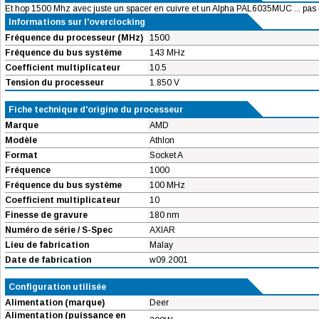
Et hop 1500 Mhz avec juste un spacer en cuivre et un Alpha PAL6035MUC ... pas 
Informations sur l'overclocking
Fréquence du processeur (MHz)
1500
Fréquence du bus système
143 MHz
Coefficient multiplicateur
10.5
Tension du processeur
1.850 V
Fiche technique d'origine du processeur
Marque
AMD
Modèle
Athlon
Format
Socket A
Fréquence
1000
Fréquence du bus système
100 MHz
Coefficient multiplicateur
10
Finesse de gravure
180 nm
Numéro de série / S-Spec
AXIAR
Lieu de fabrication
Malay
Date de fabrication
w09.2001
Configuration utilisée
Alimentation (marque)
Deer
Alimentation (puissance en