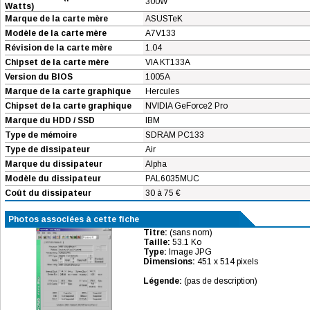
300W
Watts)
Marque de la carte mère
ASUSTeK
Modèle de la carte mère
A7V133
Révision de la carte mère
1.04
Chipset de la carte mère
VIA KT133A
Version du BIOS
1005A
Marque de la carte graphique
Hercules
Chipset de la carte graphique
NVIDIA GeForce2 Pro
Marque du HDD / SSD
IBM
Type de mémoire
SDRAM PC133
Type de dissipateur
Air
Marque du dissipateur
Alpha
Modèle du dissipateur
PAL6035MUC
Coût du dissipateur
30 à 75 €
Photos associées à cette fiche
Titre:
(sans nom)
Taille:
53.1 Ko
Type:
Image JPG
Dimensions:
451 x 514 pixels
Légende:
(pas de description)