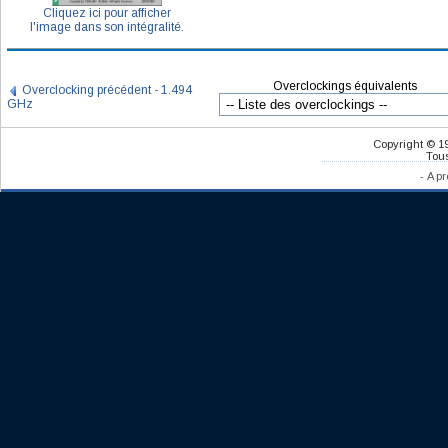
Cliquez ici pour afficher
l'image dans son intégralité.
Overclockings équivalents
Overclocking précédent - 1.494
GHz
Copyright © 1
Tous
-
A pr