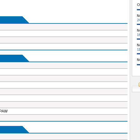
O
N
2
N
1
N
1
N
FPAW