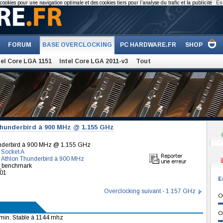
cookies pour une navigation optimale et des cookies tiers pour l'analyse du trafic et la publicité
En 
FORUM
BASE OVERCLOCKING
PC HARDWARE.FR
SHOP
tel Core LGA 1151
Intel Core LGA 2011-v3
Tout
hunderbird à 900 MHz @ 1.155 GHz
nderbird à 900 MHz @ 1.155 GHz
 Socket A
Athlon Thunderbird à 900 MHz
st_benchmark
001
E
Overclocking suivant - 1.157 GHz
O
O
 min. Stable à 1144 mhz