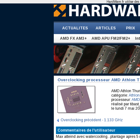
HardWare.fr utilise des 
ACTUALITES
ARTICLES
PRIX
AMD FX AM3+
AMD APU FM2/FM2+
In
Overclocking processeur AMD Athlon T
AMD Athlon Thu
catégorie:
Athlon
processeur:
AMD 
réalisé par tiba
le lundi 7 mai 2
Overclocking précédent - 1.133 GHz
Commentaires de l'utilisateur
Max atteind avec watercooling...plantage apres 5