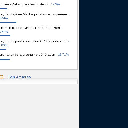
ui, mais j'attendrais les customs
- 12.3%
on, j'ai déjà un GPU équivalent ou supérieur
-
4.44%
on, mon budget GPU est inférieur à 399$
-
6.87%
on, je n'ai pas besoin d'un GPU si performant
-
1.06%
on, j'attends la prochaine génération
- 16.71%
Top articles