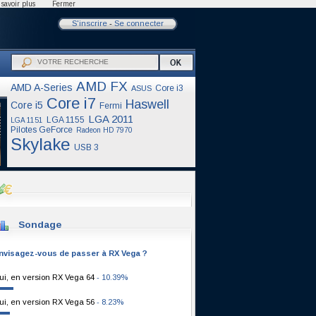
savoir plus
Fermer
S'inscrire
-
Se connecter
AMD FX
AMD A-Series
Core i3
ASUS
Core i7
Haswell
Core i5
Fermi
LGA 2011
LGA 1155
LGA 1151
Pilotes GeForce
Radeon HD 7970
Skylake
USB 3
Sondage
nvisagez-vous de passer à RX Vega ?
ui, en version RX Vega 64
- 10.39%
ui, en version RX Vega 56
- 8.23%