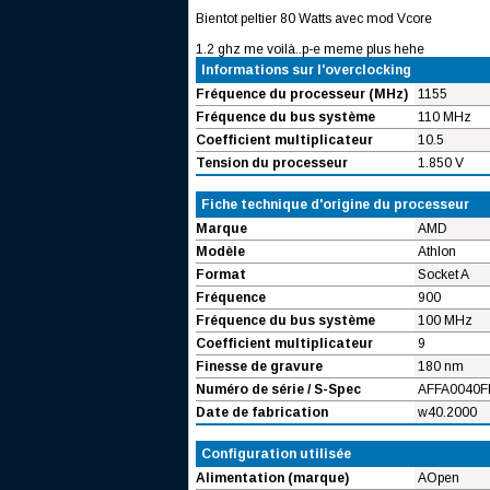
Bientot peltier 80 Watts avec mod Vcore
1.2 ghz me voilà..p-e meme plus hehe
Informations sur l'overclocking
Fréquence du processeur (MHz)
1155
Fréquence du bus système
110 MHz
Coefficient multiplicateur
10.5
Tension du processeur
1.850 V
Fiche technique d'origine du processeur
Marque
AMD
Modèle
Athlon
Format
Socket A
Fréquence
900
Fréquence du bus système
100 MHz
Coefficient multiplicateur
9
Finesse de gravure
180 nm
Numéro de série / S-Spec
AFFA0040
Date de fabrication
w40.2000
Configuration utilisée
Alimentation (marque)
AOpen