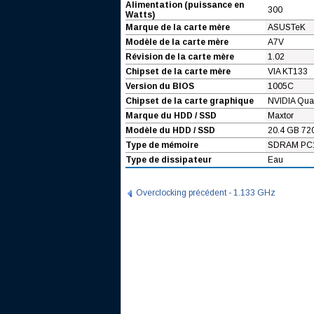
Alimentation (puissance en
300
Watts)
Marque de la carte mère
ASUSTeK
Modèle de la carte mère
A7V
Révision de la carte mère
1.02
Chipset de la carte mère
VIA KT133
Version du BIOS
1005C
Chipset de la carte graphique
NVIDIA Qua
Marque du HDD / SSD
Maxtor
Modèle du HDD / SSD
20.4 GB 72
Type de mémoire
SDRAM PC
Type de dissipateur
Eau
Overclocking précédent - 1.133 GHz