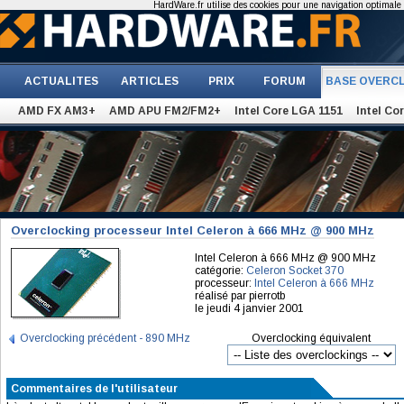
HardWare.fr utilise des cookies pour une navigation optimale et
ACTUALITES
ARTICLES
PRIX
FORUM
BASE OVERC
AMD FX AM3+
AMD APU FM2/FM2+
Intel Core LGA 1151
Intel Co
Overclocking processeur Intel Celeron à 666 MHz @ 900 MHz
Intel Celeron à 666 MHz @ 900 MHz
catégorie:
Celeron Socket 370
processeur:
Intel Celeron à 666 MHz
réalisé par pierrotb
le jeudi 4 janvier 2001
Overclocking précédent - 890 MHz
Overclocking équivalent
Commentaires de l'utilisateur