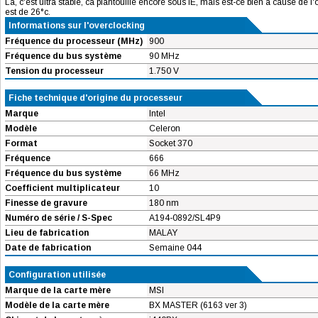
Là, c'est ultra stable, ca plantouille encore sous IE, mais est-ce bien à cause de 
est de 26°c.
Informations sur l'overclocking
Fréquence du processeur (MHz)
900
Fréquence du bus système
90 MHz
Tension du processeur
1.750 V
Fiche technique d'origine du processeur
Marque
Intel
Modèle
Celeron
Format
Socket 370
Fréquence
666
Fréquence du bus système
66 MHz
Coefficient multiplicateur
10
Finesse de gravure
180 nm
Numéro de série / S-Spec
A194-0892/SL4P9
Lieu de fabrication
MALAY
Date de fabrication
Semaine 044
Configuration utilisée
Marque de la carte mère
MSI
Modèle de la carte mère
BX MASTER (6163 ver 3)