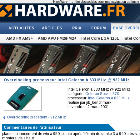
HardWare.fr utilise des cookies pour une navigation optimale et
ACTUALITES
ARTICLES
PRIX
FORUM
BASE OVERC
AMD FX AM3+
AMD APU FM2/FM2+
Intel Core LGA 1151
Intel Co
Overclocking processeur Intel Celeron à 633 MHz @ 922 MHz
Intel Celeron à 633 MHz @ 922 MHz
catégorie:
Celeron Socket 370
processeur:
Intel Celeron à 633 MHz
réalisé par jib_benchmark
le vendredi 2 mars 2001
Overclocking précédent - 912 MHz
Commentaires de l'utilisateur
plante au lancement de win à 950, plante après 10 min de quake 3 à 940, très stabl
monterai plus haut.