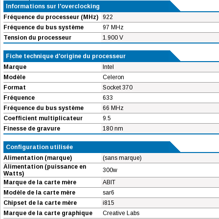
Informations sur l'overclocking
Fréquence du processeur (MHz)
922
Fréquence du bus système
97 MHz
Tension du processeur
1.900 V
Fiche technique d'origine du processeur
Marque
Intel
Modèle
Celeron
Format
Socket 370
Fréquence
633
Fréquence du bus système
66 MHz
Coefficient multiplicateur
9.5
Finesse de gravure
180 nm
Configuration utilisée
Alimentation (marque)
(sans marque)
Alimentation (puissance en
300w
Watts)
Marque de la carte mère
ABIT
Modèle de la carte mère
sar6
Chipset de la carte mère
i815
Marque de la carte graphique
Creative Labs