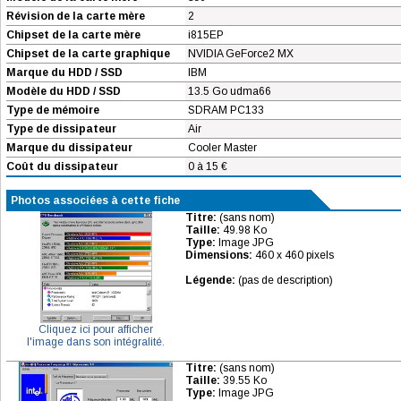
Révision de la carte mère
2
Chipset de la carte mère
i815EP
Chipset de la carte graphique
NVIDIA GeForce2 MX
Marque du HDD / SSD
IBM
Modèle du HDD / SSD
13.5 Go udma66
Type de mémoire
SDRAM PC133
Type de dissipateur
Air
Marque du dissipateur
Cooler Master
Coût du dissipateur
0 à 15 €
Photos associées à cette fiche
Titre:
(sans nom)
Taille:
49.98 Ko
Type:
Image JPG
Dimensions:
460 x 460 pixels
Légende:
(pas de description)
Cliquez ici pour afficher
l'image dans son intégralité.
Titre:
(sans nom)
Taille:
39.55 Ko
Type:
Image JPG