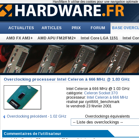
HardWare.fr utilise des cookies pour une navigation optimale et
ACTUALITES
ARTICLES
PRIX
FORUM
BASE OVERC
AMD FX AM3+
AMD APU FM2/FM2+
Intel Core LGA 1151
Intel Co
Overclocking processeur Intel Celeron à 666 MHz @ 1.03 GHz
Intel Celeron à 666 MHz @ 1.03 GHz
catégorie:
Celeron Socket 370
processeur:
Intel Celeron à 666 MHz
réalisé par cyril666_benchmark
le vendredi 23 février 2001
Overclocking précédent - 1.02 GHz
Overclockings équivalents
Commentaires de l'utilisateur