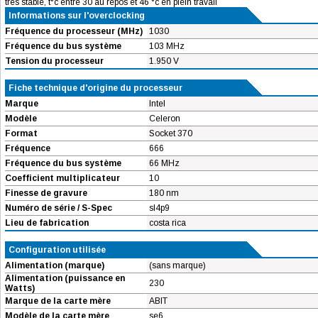
tres stable, t°c entre 30 au repos et 46 °c en plein travail
Informations sur l'overclocking
Fréquence du processeur (MHz)
1030
Fréquence du bus système
103 MHz
Tension du processeur
1.950 V
Fiche technique d'origine du processeur
Marque
Intel
Modèle
Celeron
Format
Socket 370
Fréquence
666
Fréquence du bus système
66 MHz
Coefficient multiplicateur
10
Finesse de gravure
180 nm
Numéro de série / S-Spec
sl4p9
Lieu de fabrication
costa rica
Configuration utilisée
Alimentation (marque)
(sans marque)
Alimentation (puissance en
230
Watts)
Marque de la carte mère
ABIT
Modèle de la carte mère
se6