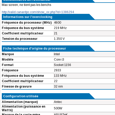
Max screen, ne tient pas les benchs
http://valid.canardpc.com/show_oc.php?id=1386294
Informations sur l'overclocking
Fréquence du processeur (MHz)
4600
Fréquence du bus système
219 MHz
Coefficient multiplicateur
21
Tension du processeur
1.350 V
Fiche technique d'origine du processeur
Marque
Intel
Modèle
Core i3
Format
Socket 1156
Fréquence
2933
Fréquence du bus système
133 MHz
Coefficient multiplicateur
22
Finesse de gravure
32 nm
Configuration utilisée
Alimentation (marque)
Antec
Alimentation (puissance en
500W
Watts)
Marque de la carte mère
ASUSTeK