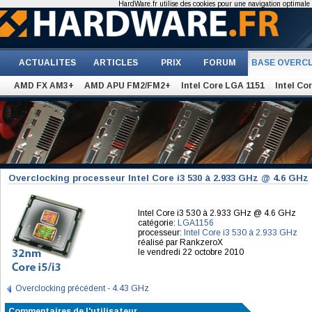
HardWare.fr utilise des cookies pour une navigation optimale et
ACTUALITES
ARTICLES
PRIX
FORUM
BASE OVERC
AMD FX AM3+
AMD APU FM2/FM2+
Intel Core LGA 1151
Intel Co
Overclocking processeur Intel Core i3 530 à 2.933 GHz @ 4.6 GHz
Intel Core i3 530 à 2.933 GHz @ 4.6 GHz
catégorie:
LGA1156
processeur:
Intel Core i3 530 à 2.933 GHz
réalisé par RankzeroX
le vendredi 22 octobre 2010
Overclocking précédent - 4.43 GHz
Commentaires de l'utilisateur