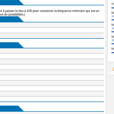
O
é à passer le bus à 300 pour conserver la fréquence mémoire qui est un
N
ut de possibilités.)
2
N
1
N
1
N