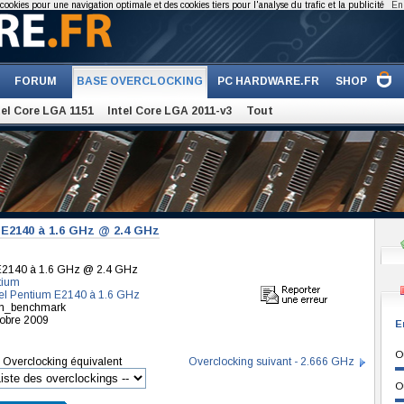
cookies pour une navigation optimale et des cookies tiers pour l'analyse du trafic et la publicité
En 
FORUM
BASE OVERCLOCKING
PC HARDWARE.FR
SHOP
tel Core LGA 1151
Intel Core LGA 2011-v3
Tout
 E2140 à 1.6 GHz @ 2.4 GHz
 E2140 à 1.6 GHz @ 2.4 GHz
tium
tel Pentium E2140 à 1.6 GHz
sim_benchmark
tobre 2009
E
O
Overclocking équivalent
Overclocking suivant - 2.666 GHz
O