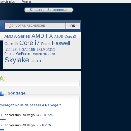
savoir plus
Fermer
S'inscrire
-
Se connecter
AMD FX
AMD A-Series
Core i3
ASUS
Core i7
Haswell
Core i5
Fermi
LGA 2011
LGA 1155
LGA 1151
Pilotes GeForce
Radeon HD 7970
Skylake
USB 3
Sondage
nvisagez-vous de passer à RX Vega ?
ui, en version RX Vega 64
- 10.39%
ui, en version RX Vega 56
- 8.23%