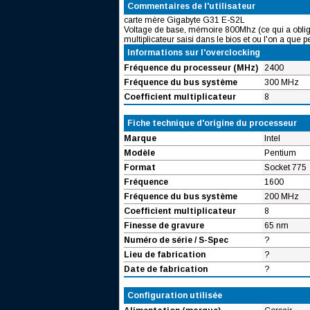
Commentaires de l'utilisateur
carte mère Gigabyte G31 E-S2L
Voltage de base, mémoire 800Mhz (ce qui a oblig
multiplicateur saisi dans le bios et ou l'on a que pe
Informations sur l'overclocking
Fréquence du processeur (MHz)
2400
Fréquence du bus système
300 MHz
Coefficient multiplicateur
8
Fiche technique d'origine du processeur
Marque
Intel
Modèle
Pentium
Format
Socket 775
Fréquence
1600
Fréquence du bus système
200 MHz
Coefficient multiplicateur
8
Finesse de gravure
65 nm
Numéro de série / S-Spec
?
Lieu de fabrication
?
Date de fabrication
?
Configuration utilisée