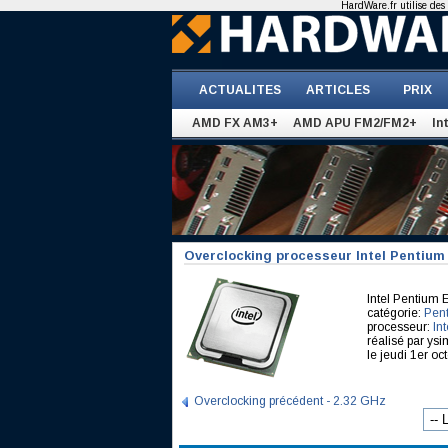
HardWare.fr utilise des 
ACTUALITES
ARTICLES
PRIX
AMD FX AM3+
AMD APU FM2/FM2+
In
Overclocking processeur Intel Pentium
Intel Pentium
catégorie:
Pen
processeur:
In
réalisé par y
le jeudi 1er oc
Overclocking précédent - 2.32 GHz