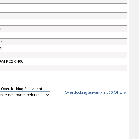
t
ue
t
M PC2-6400
Overclocking équivalent
Overclocking suivant - 2.666 GHz