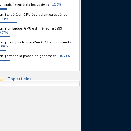
ui, mais j'attendrais les customs
- 12.3%
on, j'ai déjà un GPU équivalent ou supérieur
-
4.44%
on, mon budget GPU est inférieur à 399$
-
6.87%
on, je n'ai pas besoin d'un GPU si performant
-
1.06%
on, j'attends la prochaine génération
- 16.71%
Top articles