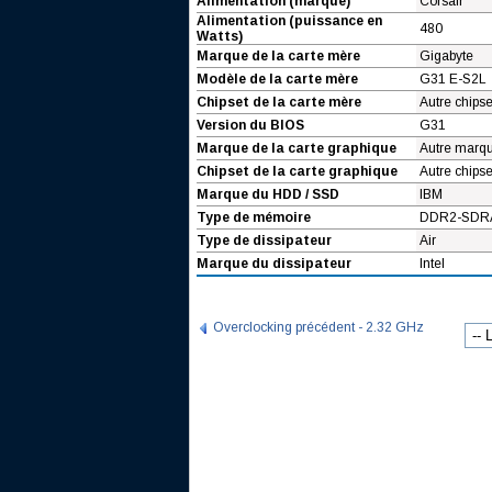
Alimentation (marque)
Corsair
Alimentation (puissance en
480
Watts)
Marque de la carte mère
Gigabyte
Modèle de la carte mère
G31 E-S2L
Chipset de la carte mère
Autre chipse
Version du BIOS
G31
Marque de la carte graphique
Autre marq
Chipset de la carte graphique
Autre chipse
Marque du HDD / SSD
IBM
Type de mémoire
DDR2-SDRA
Type de dissipateur
Air
Marque du dissipateur
Intel
Overclocking précédent - 2.32 GHz