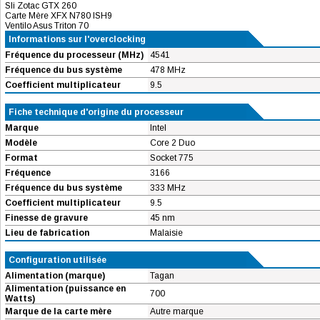
Sli Zotac GTX 260
Carte Mère XFX N780 ISH9
Ventilo Asus Triton 70
Informations sur l'overclocking
Fréquence du processeur (MHz)
4541
Fréquence du bus système
478 MHz
Coefficient multiplicateur
9.5
Fiche technique d'origine du processeur
Marque
Intel
Modèle
Core 2 Duo
Format
Socket 775
Fréquence
3166
Fréquence du bus système
333 MHz
Coefficient multiplicateur
9.5
Finesse de gravure
45 nm
Lieu de fabrication
Malaisie
Configuration utilisée
Alimentation (marque)
Tagan
Alimentation (puissance en
700
Watts)
Marque de la carte mère
Autre marque