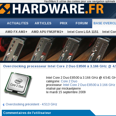
HardWare.fr utilise des cookies pour une navigation optimale et
ACTUALITES
ARTICLES
PRIX
FORUM
BASE OVERC
AMD FX AM3+
AMD APU FM2/FM2+
Intel Core LGA 1151
Intel Co
Overclocking processeur Intel Core 2 Duo E8500 à 3.166 GHz @ 4
Intel Core 2 Duo E8500 à 3.166 GHz @ 4.541 G
catégorie:
Core 2 Duo
processeur:
Intel Core 2 Duo E8500 à 3.166 GHz
réalisé par mickaelpierre
le mardi 15 septembre 2009
Overclocking précédent - 4.513 GHz
Commentaires de l'utilisateur