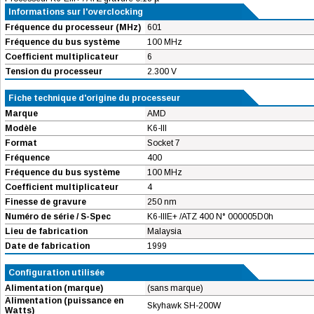
Informations sur l'overclocking
Fréquence du processeur (MHz)
601
Fréquence du bus système
100 MHz
Coefficient multiplicateur
6
Tension du processeur
2.300 V
Fiche technique d'origine du processeur
Marque
AMD
Modèle
K6-III
Format
Socket 7
Fréquence
400
Fréquence du bus système
100 MHz
Coefficient multiplicateur
4
Finesse de gravure
250 nm
Numéro de série / S-Spec
K6-IIIE+ /ATZ 400 N° 000005D0h
Lieu de fabrication
Malaysia
Date de fabrication
1999
Configuration utilisée
Alimentation (marque)
(sans marque)
Alimentation (puissance en
Skyhawk SH-200W
Watts)