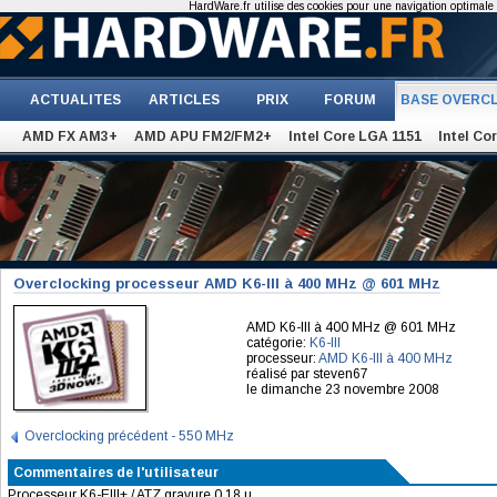
HardWare.fr utilise des cookies pour une navigation optimale et
ACTUALITES
ARTICLES
PRIX
FORUM
BASE OVERC
AMD FX AM3+
AMD APU FM2/FM2+
Intel Core LGA 1151
Intel Co
Overclocking processeur AMD K6-III à 400 MHz @ 601 MHz
AMD K6-III à 400 MHz @ 601 MHz
catégorie:
K6-III
processeur:
AMD K6-III à 400 MHz
réalisé par steven67
le dimanche 23 novembre 2008
Overclocking précédent - 550 MHz
Commentaires de l'utilisateur
Processeur K6-EIII+ / ATZ gravure 0.18 µ