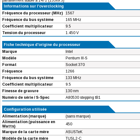
parfaitement stable a 1472 (155x9.5)
Informations sur l'overclocking
Fréquence du processeur (MHz)
1567
Fréquence du bus système
165 MHz
Coefficient multiplicateur
9.5
Tension du processeur
1.450 V
Fiche technique d'origine du processeur
Marque
Intel
Modèle
Pentium III-S
Format
Socket 370
Fréquence
1266
Fréquence du bus système
133 MHz
Coefficient multiplicateur
9.5
Finesse de gravure
130 nm
Numéro de série / S-Spec
A80530 stepping tB1
Configuration utilisée
Alimentation (marque)
(sans marque)
Alimentation (puissance en
450
Watts)
Marque de la carte mère
ASUSTeK
Modèle de la carte mère
TUSL2-C