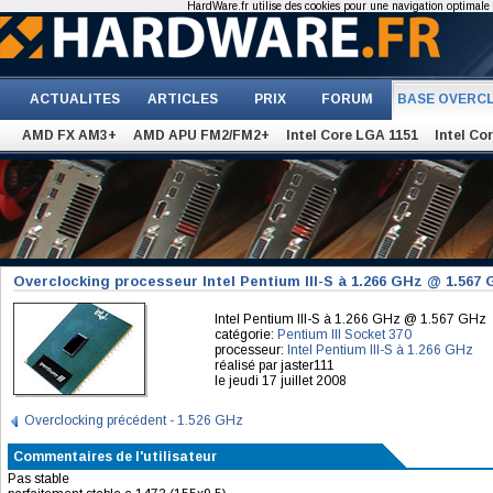
HardWare.fr utilise des cookies pour une navigation optimale et
ACTUALITES
ARTICLES
PRIX
FORUM
BASE OVERC
AMD FX AM3+
AMD APU FM2/FM2+
Intel Core LGA 1151
Intel Co
Overclocking processeur Intel Pentium III-S à 1.266 GHz @ 1.567
Intel Pentium III-S à 1.266 GHz @ 1.567 GHz
catégorie:
Pentium III Socket 370
processeur:
Intel Pentium III-S à 1.266 GHz
réalisé par jaster111
le jeudi 17 juillet 2008
Overclocking précédent - 1.526 GHz
Commentaires de l'utilisateur
Pas stable