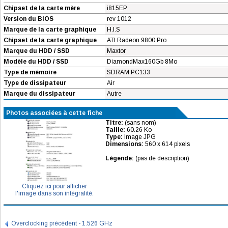
Chipset de la carte mère
i815EP
Version du BIOS
rev 1012
Marque de la carte graphique
H.I.S
Chipset de la carte graphique
ATI Radeon 9800 Pro
Marque du HDD / SSD
Maxtor
Modèle du HDD / SSD
DiamondMax160Gb 8Mo
Type de mémoire
SDRAM PC133
Type de dissipateur
Air
Marque du dissipateur
Autre
Photos associées à cette fiche
Titre:
(sans nom)
Taille:
60.26 Ko
Type:
Image JPG
Dimensions:
560 x 614 pixels
Légende:
(pas de description)
Cliquez ici pour afficher
l'image dans son intégralité.
Overclocking précédent - 1.526 GHz