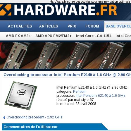
HardWare.fr utilise des cookies pour une navigation optimale et
ACTUALITES
ARTICLES
PRIX
FORUM
BASE OVERC
AMD FX AM3+
AMD APU FM2/FM2+
Intel Core LGA 1151
Intel Co
Overclocking processeur Intel Pentium E2140 à 1.6 GHz @ 2.96 G
Intel Pentium E2140 à 1.6 GHz @ 2.96 GHz
catégorie:
Pentium
processeur:
Intel Pentium E2140 à 1.6 GHz
réalisé par mat-style-57
le mercredi 23 avril 2008
Overclocking précédent - 2.92 GHz
Commentaires de l'utilisateur