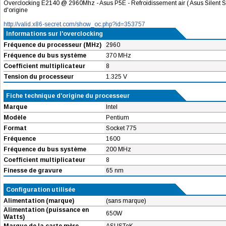
Overclocking E2140 @ 2960Mhz - Asus P5E - Refroidissement air ( Asus Silent S
d'origine
http://valid.x86-secret.com/show_oc.php?id=353757
Informations sur l'overclocking
Fréquence du processeur (MHz)
2960
Fréquence du bus système
370 MHz
Coefficient multiplicateur
8
Tension du processeur
1.325 V
Fiche technique d'origine du processeur
Marque
Intel
Modèle
Pentium
Format
Socket 775
Fréquence
1600
Fréquence du bus système
200 MHz
Coefficient multiplicateur
8
Finesse de gravure
65 nm
Configuration utilisée
Alimentation (marque)
(sans marque)
Alimentation (puissance en
650W
Watts)