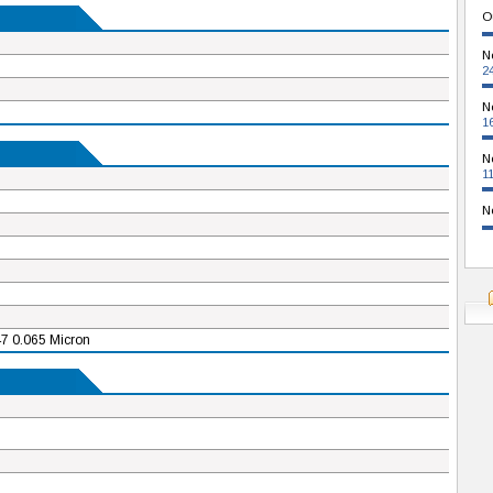
O
N
2
N
1
N
1
N
7 0.065 Micron