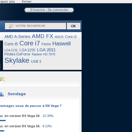
savoir plus
Fermer
S'inscrire
-
Se connecter
AMD FX
AMD A-Series
Core i3
ASUS
Core i7
Haswell
Core i5
Fermi
LGA 2011
LGA 1155
LGA 1151
Pilotes GeForce
Radeon HD 7970
Skylake
USB 3
Sondage
nvisagez-vous de passer à RX Vega ?
ui, en version RX Vega 64
- 10.39%
ui, en version RX Vega 56
- 8.23%