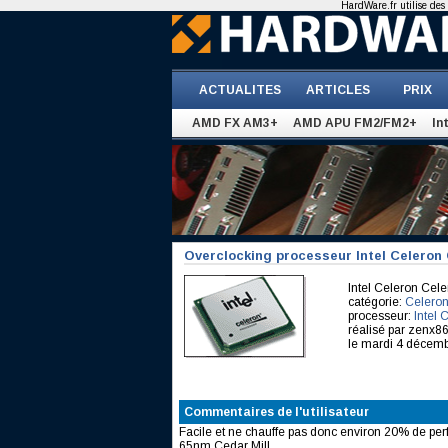
HardWare.fr utilise des 
ACTUALITES
ARTICLES
PRIX
AMD FX AM3+
AMD APU FM2/FM2+
In
Overclocking processeur Intel Celeron 
Intel Celeron Ce
catégorie:
Celeron
processeur:
Intel
réalisé par zenx8
le mardi 4 décem
Commentaires de l'utilisateur
Facile et ne chauffe pas donc environ 20% de pe
65nm Cedar Mill