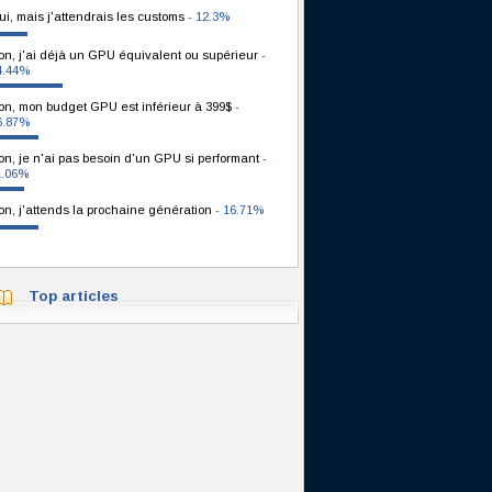
ui, mais j'attendrais les customs
- 12.3%
on, j'ai déjà un GPU équivalent ou supérieur
-
4.44%
on, mon budget GPU est inférieur à 399$
-
6.87%
on, je n'ai pas besoin d'un GPU si performant
-
1.06%
on, j'attends la prochaine génération
- 16.71%
Top articles