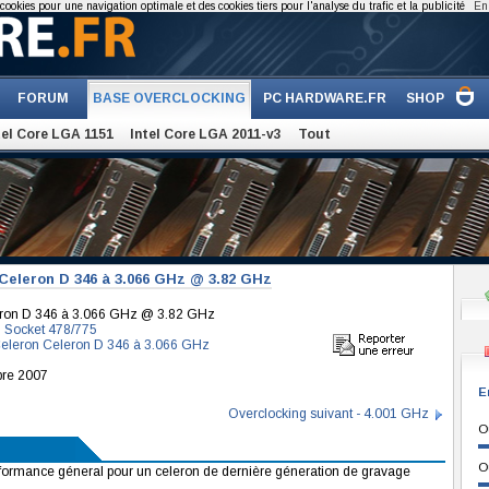
cookies pour une navigation optimale et des cookies tiers pour l'analyse du trafic et la publicité
En 
FORUM
BASE OVERCLOCKING
PC HARDWARE.FR
SHOP
tel Core LGA 1151
Intel Core LGA 2011-v3
Tout
Celeron D 346 à 3.066 GHz @ 3.82 GHz
leron D 346 à 3.066 GHz @ 3.82 GHz
 Socket 478/775
 Celeron Celeron D 346 à 3.066 GHz
6
bre 2007
E
Overclocking suivant - 4.001 GHz
O
O
rformance géneral pour un celeron de dernière géneration de gravage