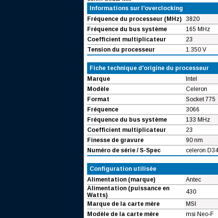
Informations sur l'overclocking
Fréquence du processeur (MHz)
3820
Fréquence du bus système
165 MHz
Coefficient multiplicateur
23
Tension du processeur
1.350 V
Fiche technique d'origine du processeur
Marque
Intel
Modèle
Celeron
Format
Socket 775
Fréquence
3066
Fréquence du bus système
133 MHz
Coefficient multiplicateur
23
Finesse de gravure
90 nm
Numéro de série / S-Spec
celeron D34
Configuration utilisée
Alimentation (marque)
Antec
Alimentation (puissance en
430
Watts)
Marque de la carte mère
MSI
Modèle de la carte mère
msi Neo-F