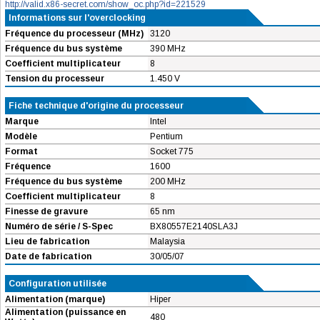
http://valid.x86-secret.com/show_oc.php?id=221529
Informations sur l'overclocking
Fréquence du processeur (MHz)
3120
Fréquence du bus système
390 MHz
Coefficient multiplicateur
8
Tension du processeur
1.450 V
Fiche technique d'origine du processeur
Marque
Intel
Modèle
Pentium
Format
Socket 775
Fréquence
1600
Fréquence du bus système
200 MHz
Coefficient multiplicateur
8
Finesse de gravure
65 nm
Numéro de série / S-Spec
BX80557E2140SLA3J
Lieu de fabrication
Malaysia
Date de fabrication
30/05/07
Configuration utilisée
Alimentation (marque)
Hiper
Alimentation (puissance en
480