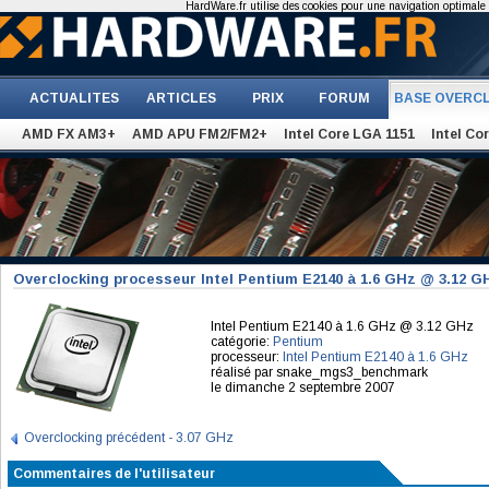
HardWare.fr utilise des cookies pour une navigation optimale et
ACTUALITES
ARTICLES
PRIX
FORUM
BASE OVERC
AMD FX AM3+
AMD APU FM2/FM2+
Intel Core LGA 1151
Intel Co
Overclocking processeur Intel Pentium E2140 à 1.6 GHz @ 3.12 G
Intel Pentium E2140 à 1.6 GHz @ 3.12 GHz
catégorie:
Pentium
processeur:
Intel Pentium E2140 à 1.6 GHz
réalisé par snake_mgs3_benchmark
le dimanche 2 septembre 2007
Overclocking précédent - 3.07 GHz
Commentaires de l'utilisateur