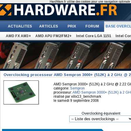
HardWare.fr utilise des cookies pour une navigation optimale et
ACTUALITES
ARTICLES
PRIX
FORUM
BASE OVERC
AMD FX AM3+
AMD APU FM2/FM2+
Intel Core LGA 1151
Intel Co
Overclocking processeur AMD Sempron 3000+ (512K) à 2 GHz @ 2
AMD Sempron 3000+ (512K) à 2 GHz @ 2.22 
catégorie:
Sempron
processeur:
AMD Sempron 3000+ (512K) à 2 G
réalisé par xilix13_benchmark
le samedi 9 septembre 2006
Overclocking équivalent