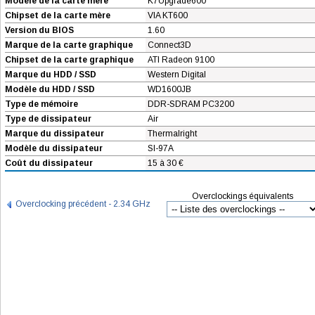
Modèle de la carte mère
K7Upgrade600
Chipset de la carte mère
VIA KT600
Version du BIOS
1.60
Marque de la carte graphique
Connect3D
Chipset de la carte graphique
ATI Radeon 9100
Marque du HDD / SSD
Western Digital
Modèle du HDD / SSD
WD1600JB
Type de mémoire
DDR-SDRAM PC3200
Type de dissipateur
Air
Marque du dissipateur
Thermalright
Modèle du dissipateur
SI-97A
Coût du dissipateur
15 à 30 €
Overclockings équivalents
Overclocking précédent - 2.34 GHz