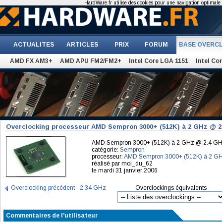
HardWare.fr utilise des cookies pour une navigation optimale et
ACTUALITES
ARTICLES
PRIX
FORUM
BASE OVERC
AMD FX AM3+
AMD APU FM2/FM2+
Intel Core LGA 1151
Intel Co
Overclocking processeur AMD Sempron 3000+ (512K) à 2 GHz @ 2
AMD Sempron 3000+ (512K) à 2 GHz @ 2.4 G
catégorie:
Sempron
processeur:
AMD Sempron 3000+ (512K) à 2 G
réalisé par moi_du_62
le mardi 31 janvier 2006
Overclocking précédent - 2.34 GHz
Overclockings équivalents
Commentaires de l'utilisateur