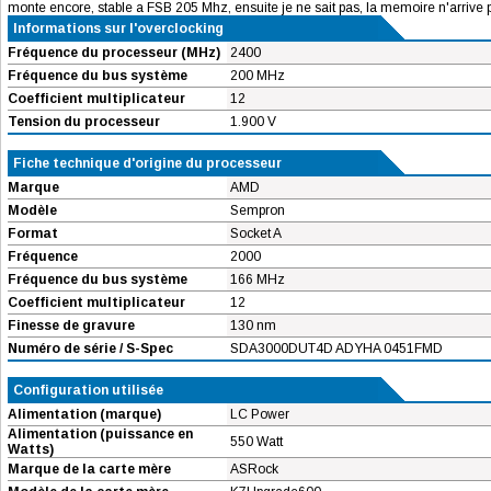
monte encore, stable a FSB 205 Mhz, ensuite je ne sait pas, la memoire n'arrive p
Informations sur l'overclocking
Fréquence du processeur (MHz)
2400
Fréquence du bus système
200 MHz
Coefficient multiplicateur
12
Tension du processeur
1.900 V
Fiche technique d'origine du processeur
Marque
AMD
Modèle
Sempron
Format
Socket A
Fréquence
2000
Fréquence du bus système
166 MHz
Coefficient multiplicateur
12
Finesse de gravure
130 nm
Numéro de série / S-Spec
SDA3000DUT4D ADYHA 0451FMD
Configuration utilisée
Alimentation (marque)
LC Power
Alimentation (puissance en
550 Watt
Watts)
Marque de la carte mère
ASRock