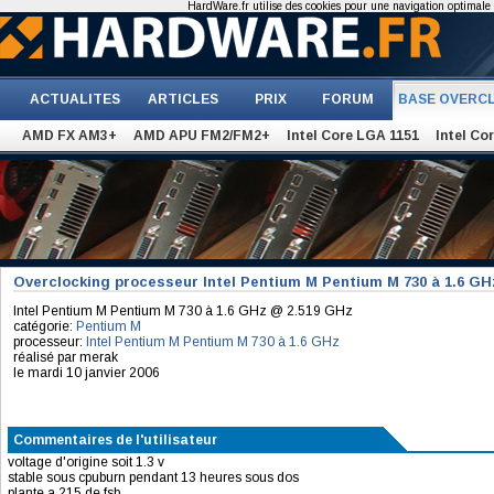
HardWare.fr utilise des cookies pour une navigation optimale et
ACTUALITES
ARTICLES
PRIX
FORUM
BASE OVERC
AMD FX AM3+
AMD APU FM2/FM2+
Intel Core LGA 1151
Intel Co
Overclocking processeur Intel Pentium M Pentium M 730 à 1.6 G
Intel Pentium M Pentium M 730 à 1.6 GHz @ 2.519 GHz
catégorie:
Pentium M
processeur:
Intel Pentium M Pentium M 730 à 1.6 GHz
réalisé par merak
le mardi 10 janvier 2006
Commentaires de l'utilisateur
voltage d'origine soit 1.3 v
stable sous cpuburn pendant 13 heures sous dos
plante a 215 de fsb