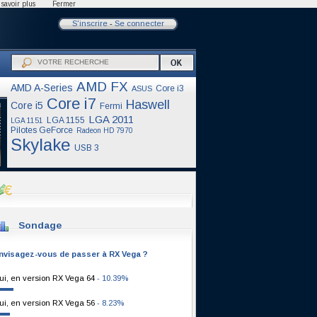
savoir plus
Fermer
S'inscrire
-
Se connecter
AMD FX
AMD A-Series
Core i3
ASUS
Core i7
Haswell
Core i5
Fermi
LGA 2011
LGA 1155
LGA 1151
Pilotes GeForce
Radeon HD 7970
Skylake
USB 3
Sondage
nvisagez-vous de passer à RX Vega ?
ui, en version RX Vega 64
- 10.39%
ui, en version RX Vega 56
- 8.23%