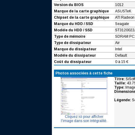
Version du BIOS
1012
Marque de la carte graphique
ASUSTeK
Chipset de la carte graphique
ATI Radeon
Marque du HDD / SSD
Seagate
Modèle du HDD / SSD
ST3120022
Type de mémoire
SDRAM PC
Type de dissipateur
Air
Marque du dissipateur
Intel
Modèle du dissipateur
Default
Coût du dissipateur
0 à 15 €
Photos associées à cette fiche
Titre:
SiSof
Taille:
43.7
Type:
Image
Dimensions
Légende:
Sc
Cliquez ici pour afficher
l'image dans son intégralité.