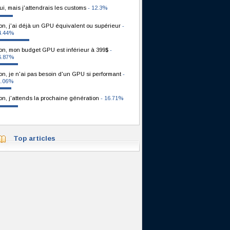
ui, mais j'attendrais les customs
- 12.3%
on, j'ai déjà un GPU équivalent ou supérieur
-
4.44%
on, mon budget GPU est inférieur à 399$
-
6.87%
on, je n'ai pas besoin d'un GPU si performant
-
1.06%
on, j'attends la prochaine génération
- 16.71%
Top articles