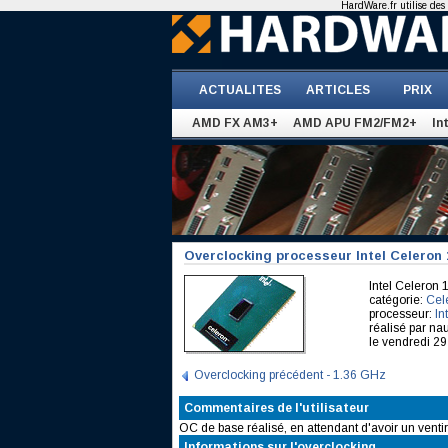
HardWare.fr utilise des 
ACTUALITES
ARTICLES
PRIX
AMD FX AM3+
AMD APU FM2/FM2+
In
Overclocking processeur Intel Celeron
Intel Celeron
catégorie:
Cel
processeur:
In
réalisé par n
le vendredi 29 
Overclocking précédent - 1.36 GHz
Commentaires de l'utilisateur
OC de base réalisé, en attendant d'avoir un venti
Informations sur l'overclocking