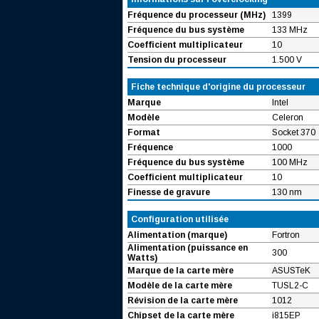
Fréquence du processeur (MHz)
1399
Fréquence du bus système
133 MHz
Coefficient multiplicateur
10
Tension du processeur
1.500 V
Fiche technique d'origine du processeur
Marque
Intel
Modèle
Celeron
Format
Socket 370
Fréquence
1000
Fréquence du bus système
100 MHz
Coefficient multiplicateur
10
Finesse de gravure
130 nm
Configuration utilisée
Alimentation (marque)
Fortron
Alimentation (puissance en
300
Watts)
Marque de la carte mère
ASUSTeK
Modèle de la carte mère
TUSL2-C
Révision de la carte mère
1012
Chipset de la carte mère
i815EP