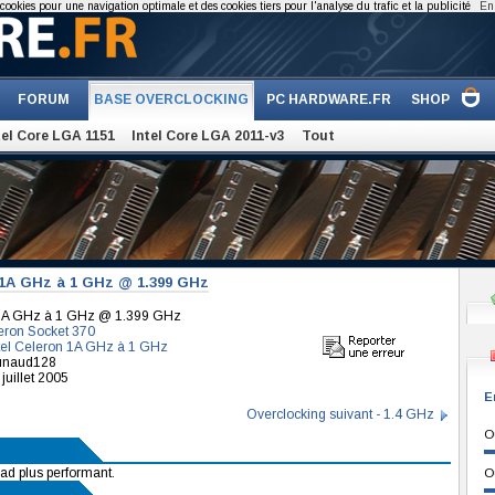
cookies pour une navigation optimale et des cookies tiers pour l'analyse du trafic et la publicité
En 
FORUM
BASE OVERCLOCKING
PC HARDWARE.FR
SHOP
tel Core LGA 1151
Intel Core LGA 2011-v3
Tout
 1A GHz à 1 GHz @ 1.399 GHz
 1A GHz à 1 GHz @ 1.399 GHz
eron Socket 370
tel Celeron 1A GHz à 1 GHz
aunaud128
juillet 2005
E
Overclocking suivant - 1.4 GHz
O
rad plus performant.
O