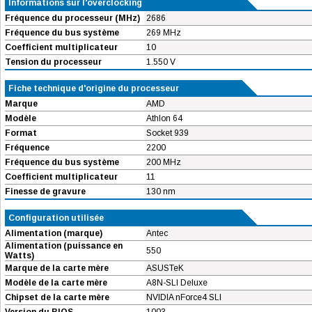
Informations sur l'overclocking
Fréquence du processeur (MHz)
2686
Fréquence du bus système
269 MHz
Coefficient multiplicateur
10
Tension du processeur
1.550 V
Fiche technique d'origine du processeur
Marque
AMD
Modèle
Athlon 64
Format
Socket 939
Fréquence
2200
Fréquence du bus système
200 MHz
Coefficient multiplicateur
11
Finesse de gravure
130 nm
Configuration utilisée
Alimentation (marque)
Antec
Alimentation (puissance en
550
Watts)
Marque de la carte mère
ASUSTeK
Modèle de la carte mère
A8N-SLI Deluxe
Chipset de la carte mère
NVIDIA nForce4 SLI