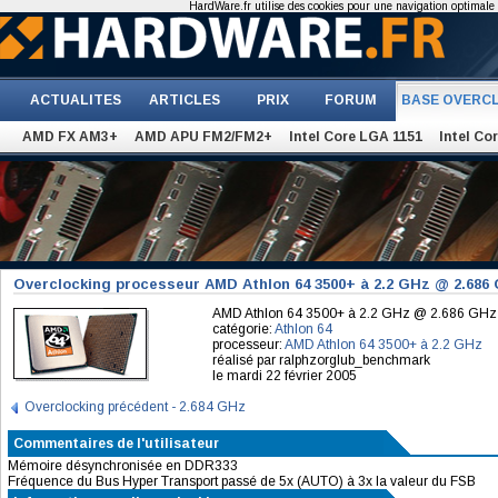
HardWare.fr utilise des cookies pour une navigation optimale et
ACTUALITES
ARTICLES
PRIX
FORUM
BASE OVERC
AMD FX AM3+
AMD APU FM2/FM2+
Intel Core LGA 1151
Intel Co
Overclocking processeur AMD Athlon 64 3500+ à 2.2 GHz @ 2.686
AMD Athlon 64 3500+ à 2.2 GHz @ 2.686 GHz
catégorie:
Athlon 64
processeur:
AMD Athlon 64 3500+ à 2.2 GHz
réalisé par ralphzorglub_benchmark
le mardi 22 février 2005
Overclocking précédent - 2.684 GHz
Commentaires de l'utilisateur
Mémoire désynchronisée en DDR333
Fréquence du Bus Hyper Transport passé de 5x (AUTO) à 3x la valeur du FSB