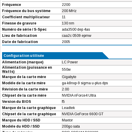
Fréquence
2200
Fréquence du bus système
200 MHz
Coefficient multiplicateur
11
Finesse de gravure
130 nm
Numéro de série / S-Spec
ada3500 dep 4as
Lieu de fabrication
caa2c 0509 epmw
Date de fabrication
2005
Configuration utilisée
Alimentation (marque)
LC Power
Alimentation (puissance en
550w
Watts)
Marque de la carte mère
Gigabyte
Modèle de la carte mère
ga-k8nxp-9 sigma u-plus dps
Révision de la carte mère
2.00
Chipset de la carte mère
NVIDIA nForce4 Ultra
Version du BIOS
f5
Marque de la carte graphique
Leadtek
Chipset de la carte graphique
NVIDIA GeForce 6600 GT
Marque du HDD / SSD
Maxtor
Modèle du HDD / SSD
200go sata