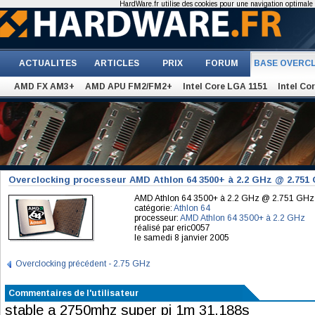
HardWare.fr utilise des cookies pour une navigation optimale et
ACTUALITES
ARTICLES
PRIX
FORUM
BASE OVERC
AMD FX AM3+
AMD APU FM2/FM2+
Intel Core LGA 1151
Intel Co
Overclocking processeur AMD Athlon 64 3500+ à 2.2 GHz @ 2.751
AMD Athlon 64 3500+ à 2.2 GHz @ 2.751 GHz
catégorie:
Athlon 64
processeur:
AMD Athlon 64 3500+ à 2.2 GHz
réalisé par eric0057
le samedi 8 janvier 2005
Overclocking précédent - 2.75 GHz
Commentaires de l'utilisateur
stable a 2750mhz super pi 1m 31.188s