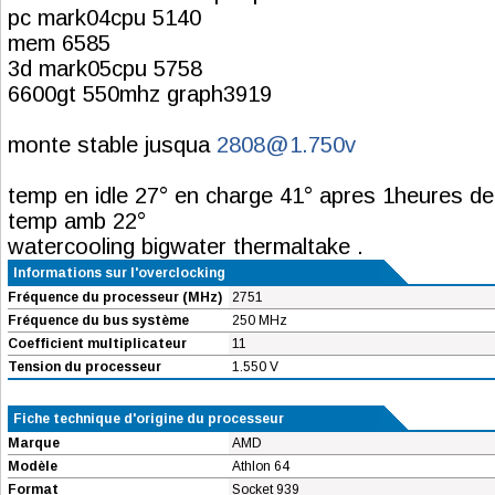
pc mark04cpu 5140
mem 6585
3d mark05cpu 5758
6600gt 550mhz graph3919
monte stable jusqua
2808@1.750v
temp en idle 27° en charge 41° apres 1heures d
temp amb 22°
watercooling bigwater thermaltake .
Informations sur l'overclocking
Fréquence du processeur (MHz)
2751
Fréquence du bus système
250 MHz
Coefficient multiplicateur
11
Tension du processeur
1.550 V
Fiche technique d'origine du processeur
Marque
AMD
Modèle
Athlon 64
Format
Socket 939