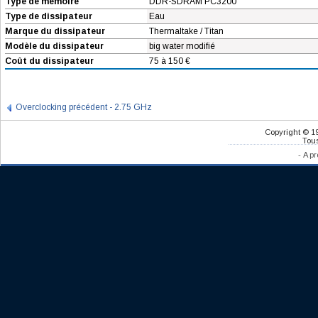
Type de mémoire
DDR-SDRAM PC3200
Type de dissipateur
Eau
Marque du dissipateur
Thermaltake / Titan
Modèle du dissipateur
big water modifié
Coût du dissipateur
75 à 150 €
Overclocking précédent - 2.75 GHz
Copyright © 1
Tous
-
A pr