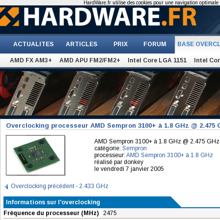
HardWare.fr utilise des cookies pour une navigation optimale et
ACTUALITES
ARTICLES
PRIX
FORUM
BASE OVERC
AMD FX AM3+
AMD APU FM2/FM2+
Intel Core LGA 1151
Intel Co
Overclocking processeur AMD Sempron 3100+ à 1.8 GHz @ 2.475
AMD Sempron 3100+ à 1.8 GHz @ 2.475 GHz
catégorie:
Sempron
processeur:
AMD Sempron 3100+ à 1.8 GHz
réalisé par donkey
le vendredi 7 janvier 2005
Overclocking précédent - 2.433 GHz
Informations sur l'overclocking
Fréquence du processeur (MHz)
2475