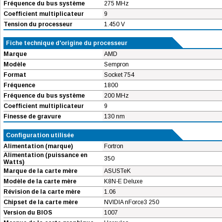
Fréquence du bus système
275 MHz
Coefficient multiplicateur
9
Tension du processeur
1.450 V
Fiche technique d'origine du processeur
Marque
AMD
Modèle
Sempron
Format
Socket 754
Fréquence
1800
Fréquence du bus système
200 MHz
Coefficient multiplicateur
9
Finesse de gravure
130 nm
Configuration utilisée
Alimentation (marque)
Fortron
Alimentation (puissance en
350
Watts)
Marque de la carte mère
ASUSTeK
Modèle de la carte mère
K8N-E Deluxe
Révision de la carte mère
1.06
Chipset de la carte mère
NVIDIA nForce3 250
Version du BIOS
1007