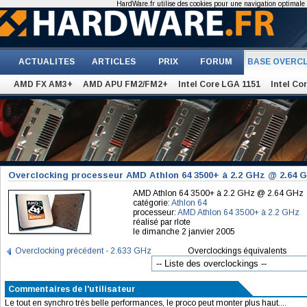
HardWare.fr utilise des cookies pour une navigation optimale et
ACTUALITES
ARTICLES
PRIX
FORUM
BASE OVERC
AMD FX AM3+
AMD APU FM2/FM2+
Intel Core LGA 1151
Intel Co
Overclocking processeur AMD Athlon 64 3500+ à 2.2 GHz @ 2.64 
AMD Athlon 64 3500+ à 2.2 GHz @ 2.64 GHz
catégorie:
Athlon 64
processeur:
AMD Athlon 64 3500+ à 2.2 GHz
réalisé par rlote
le dimanche 2 janvier 2005
Overclocking précédent - 2.633 GHz
Overclockings équivalents
Commentaires de l'utilisateur
Le tout en synchro très belle performances, le proco peut monter plus haut....