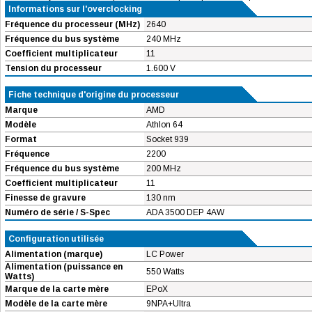
Informations sur l'overclocking
Fréquence du processeur (MHz)
2640
Fréquence du bus système
240 MHz
Coefficient multiplicateur
11
Tension du processeur
1.600 V
Fiche technique d'origine du processeur
Marque
AMD
Modèle
Athlon 64
Format
Socket 939
Fréquence
2200
Fréquence du bus système
200 MHz
Coefficient multiplicateur
11
Finesse de gravure
130 nm
Numéro de série / S-Spec
ADA 3500 DEP 4AW
Configuration utilisée
Alimentation (marque)
LC Power
Alimentation (puissance en
550 Watts
Watts)
Marque de la carte mère
EPoX
Modèle de la carte mère
9NPA+Ultra