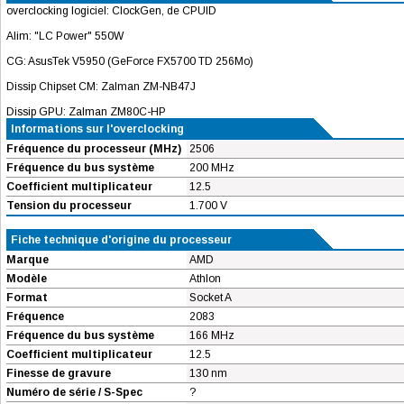
overclocking logiciel: ClockGen, de CPUID
Alim: "LC Power" 550W
CG: AsusTek V5950 (GeForce FX5700 TD 256Mo)
Dissip Chipset CM: Zalman ZM-NB47J
Dissip GPU: Zalman ZM80C-HP
Informations sur l'overclocking
Fréquence du processeur (MHz)
2506
Fréquence du bus système
200 MHz
Coefficient multiplicateur
12.5
Tension du processeur
1.700 V
Fiche technique d'origine du processeur
Marque
AMD
Modèle
Athlon
Format
Socket A
Fréquence
2083
Fréquence du bus système
166 MHz
Coefficient multiplicateur
12.5
Finesse de gravure
130 nm
Numéro de série / S-Spec
?