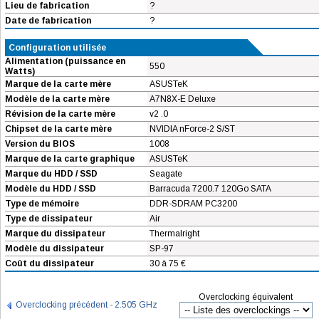
Lieu de fabrication
?
Date de fabrication
?
Configuration utilisée
Alimentation (puissance en
550
Watts)
Marque de la carte mère
ASUSTeK
Modèle de la carte mère
A7N8X-E Deluxe
Révision de la carte mère
v2 .0
Chipset de la carte mère
NVIDIA nForce-2 S/ST
Version du BIOS
1008
Marque de la carte graphique
ASUSTeK
Marque du HDD / SSD
Seagate
Modèle du HDD / SSD
Barracuda 7200.7 120Go SATA
Type de mémoire
DDR-SDRAM PC3200
Type de dissipateur
Air
Marque du dissipateur
Thermalright
Modèle du dissipateur
SP-97
Coût du dissipateur
30 à 75 €
Overclocking équivalent
Overclocking précédent - 2.505 GHz