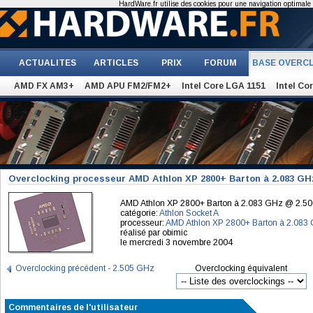
HardWare.fr utilise des cookies pour une navigation optimale et
ACTUALITES
ARTICLES
PRIX
FORUM
BASE OVERC
AMD FX AM3+
AMD APU FM2/FM2+
Intel Core LGA 1151
Intel Co
Overclocking processeur AMD Athlon XP 2800+ Barton à 2.083 GH
AMD Athlon XP 2800+ Barton à 2.083 GHz @ 2.5
catégorie:
Athlon Socket A
processeur:
AMD Athlon XP 2800+ Barton à 2.083
réalisé par obimic
le mercredi 3 novembre 2004
Overclocking précédent - 2.505 GHz
Overclocking équivalent
Commentaires de l'utilisateur