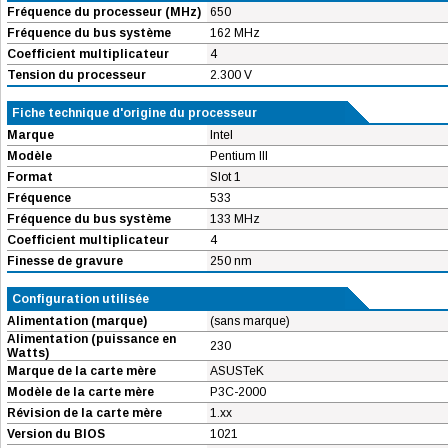
Fréquence du processeur (MHz)
650
Fréquence du bus système
162 MHz
Coefficient multiplicateur
4
Tension du processeur
2.300 V
Fiche technique d'origine du processeur
Marque
Intel
Modèle
Pentium III
Format
Slot 1
Fréquence
533
Fréquence du bus système
133 MHz
Coefficient multiplicateur
4
Finesse de gravure
250 nm
Configuration utilisée
Alimentation (marque)
(sans marque)
Alimentation (puissance en
230
Watts)
Marque de la carte mère
ASUSTeK
Modèle de la carte mère
P3C-2000
Révision de la carte mère
1.xx
Version du BIOS
1021