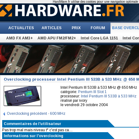
HardWare.fr utilise des cookies pour une navigation optimale et
ACTUALITES
ARTICLES
PRIX
FORUM
BASE OVERC
AMD FX AM3+
AMD APU FM2/FM2+
Intel Core LGA 1151
Intel Co
Overclocking processeur Intel Pentium III 533B à 533 MHz @ 650 
Intel Pentium III 533B à 533 MHz @ 650 MHz
catégorie:
Pentium III Slot 1
processeur:
Intel Pentium III 533B à 533 MHz
réalisé par ivory
le vendredi 29 octobre 2004
Overclocking précédent - 600 MHz
Commentaires de l'utilisateur
Pas trop mal mais niveau t° c'est pas ca....
Informations sur l'overclocking