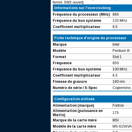
fermé, SW3 ouvert)
Informations sur l'overclocking
Fréquence du processeur (MHz)
866
Fréquence du bus système
133 MHz
Coefficient multiplicateur
6.5
Fiche technique d'origine du processeur
Marque
Intel
Modèle
Pentium III
Format
Slot 1
Fréquence
650
Fréquence du bus système
100 MHz
Coefficient multiplicateur
6.5
Finesse de gravure
180 nm
Numéro de série / S-Spec
Copermine,
Configuration utilisée
Alimentation (marque)
Fortron
Alimentation (puissance en
175
Watts)
Marque de la carte mère
MSI
Modèle de la carte mère
MS-6156VA