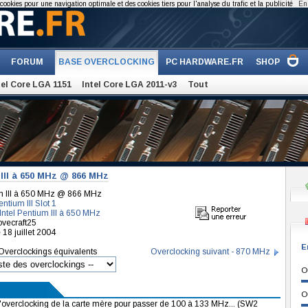
cookies pour une navigation optimale et des cookies tiers pour l'analyse du trafic et la publicité
En 
FORUM
BASE OVERCLOCKING
PC HARDWARE.FR
SHOP
tel Core LGA 1151
Intel Core LGA 2011-v3
Tout
III à 650 MHz @ 866 MHz
um III à 650 MHz @ 866 MHz
ntium III Slot 1
Intel Pentium III à 650 MHz
lovecraft25
18 juillet 2004
E
Overclockings équivalents
Overclocking suivant - 870 MHz
O
O
 d'overclocking de la carte mère pour passer de 100 à 133 MHz... (SW2