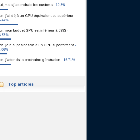
ui, mais j'attendrais les customs
- 12.3%
on, j'ai déjà un GPU équivalent ou supérieur
-
4.44%
on, mon budget GPU est inférieur à 399$
-
6.87%
on, je n'ai pas besoin d'un GPU si performant
-
1.06%
on, j'attends la prochaine génération
- 16.71%
Top articles