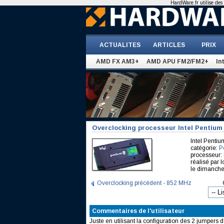
HardWare.fr utilise des 
ACTUALITES
ARTICLES
PRIX
AMD FX AM3+
AMD APU FM2/FM2+
In
Overclocking processeur Intel Pentium 
Intel Penti
catégorie:
Pe
processeur:
réalisé par 
le dimanche 
Overclocking précédent - 852 MHz
Commentaires de l'utilisateur
Juste en utilisant la configuration des 2 jumpers