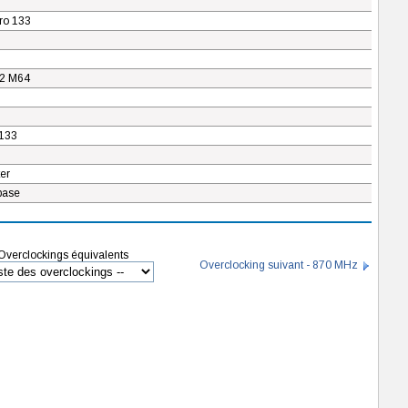
ro 133
2 M64
133
er
base
Overclockings équivalents
Overclocking suivant - 870 MHz