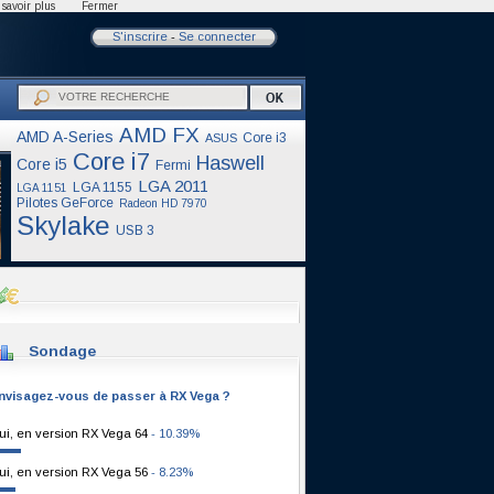
savoir plus
Fermer
S'inscrire
-
Se connecter
AMD FX
AMD A-Series
Core i3
ASUS
Core i7
Haswell
Core i5
Fermi
LGA 2011
LGA 1155
LGA 1151
Pilotes GeForce
Radeon HD 7970
Skylake
USB 3
Sondage
nvisagez-vous de passer à RX Vega ?
ui, en version RX Vega 64
- 10.39%
ui, en version RX Vega 56
- 8.23%