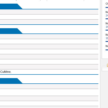
O
N
2
N
1
N
1
N
 CuMine,