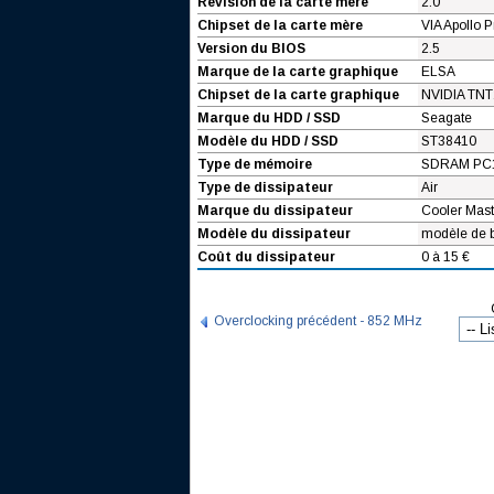
Révision de la carte mère
2.0
Chipset de la carte mère
VIA Apollo P
Version du BIOS
2.5
Marque de la carte graphique
ELSA
Chipset de la carte graphique
NVIDIA TNT
Marque du HDD / SSD
Seagate
Modèle du HDD / SSD
ST38410
Type de mémoire
SDRAM PC
Type de dissipateur
Air
Marque du dissipateur
Cooler Mast
Modèle du dissipateur
modèle de 
Coût du dissipateur
0 à 15 €
Overclocking précédent - 852 MHz