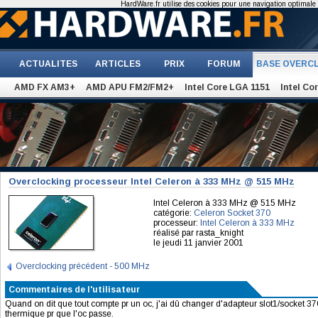
HardWare.fr utilise des cookies pour une navigation optimale et
ACTUALITES
ARTICLES
PRIX
FORUM
BASE OVERC
AMD FX AM3+
AMD APU FM2/FM2+
Intel Core LGA 1151
Intel Co
Overclocking processeur Intel Celeron à 333 MHz @ 515 MHz
Intel Celeron à 333 MHz @ 515 MHz
catégorie:
Celeron Socket 370
processeur:
Intel Celeron à 333 MHz
réalisé par rasta_knight
le jeudi 11 janvier 2001
Overclocking précédent - 500 MHz
Commentaires de l'utilisateur
Quand on dit que tout compte pr un oc, j'ai dû changer d'adapteur slot1/socket 370
thermique pr que l'oc passe.