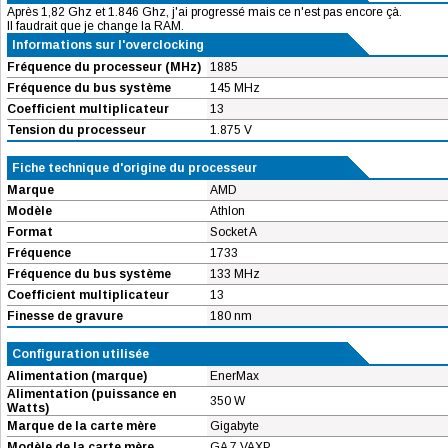
Après 1,82 Ghz et 1.846 Ghz, j'ai progressé mais ce n'est pas encore çà.
Il faudrait que je change la RAM.
Informations sur l'overclocking
Fréquence du processeur (MHz)
1885
Fréquence du bus système
145 MHz
Coefficient multiplicateur
13
Tension du processeur
1.875 V
Fiche technique d'origine du processeur
Marque
AMD
Modèle
Athlon
Format
Socket A
Fréquence
1733
Fréquence du bus système
133 MHz
Coefficient multiplicateur
13
Finesse de gravure
180 nm
Configuration utilisée
Alimentation (marque)
EnerMax
Alimentation (puissance en
350 W
Watts)
Marque de la carte mère
Gigabyte
Modèle de la carte mère
GA 7 VAXP