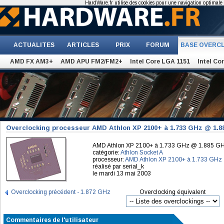
HardWare.fr utilise des cookies pour une navigation optimale et
ACTUALITES
ARTICLES
PRIX
FORUM
BASE OVERC
AMD FX AM3+
AMD APU FM2/FM2+
Intel Core LGA 1151
Intel Co
Overclocking processeur AMD Athlon XP 2100+ à 1.733 GHz @ 1.
AMD Athlon XP 2100+ à 1.733 GHz @ 1.885 G
catégorie:
Athlon Socket A
processeur:
AMD Athlon XP 2100+ à 1.733 GHz
réalisé par serial_k
le mardi 13 mai 2003
Overclocking précédent - 1.872 GHz
Overclocking équivalent
Commentaires de l'utilisateur