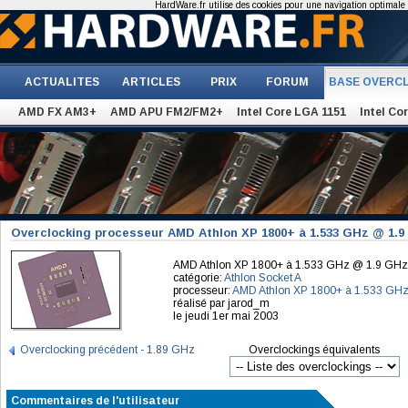
HardWare.fr utilise des cookies pour une navigation optimale et
ACTUALITES
ARTICLES
PRIX
FORUM
BASE OVERC
AMD FX AM3+
AMD APU FM2/FM2+
Intel Core LGA 1151
Intel Co
Overclocking processeur AMD Athlon XP 1800+ à 1.533 GHz @ 1.
AMD Athlon XP 1800+ à 1.533 GHz @ 1.9 GHz
catégorie:
Athlon Socket A
processeur:
AMD Athlon XP 1800+ à 1.533 GH
réalisé par jarod_m
le jeudi 1er mai 2003
Overclocking précédent - 1.89 GHz
Overclockings équivalents
Commentaires de l'utilisateur