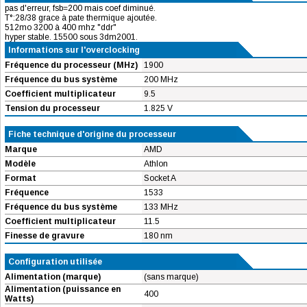
pas d'erreur, fsb=200 mais coef diminué.
T°:28/38 grace à pate thermique ajoutée.
512mo 3200 à 400 mhz "ddr"
hyper stable. 15500 sous 3dm2001.
Informations sur l'overclocking
Fréquence du processeur (MHz)
1900
Fréquence du bus système
200 MHz
Coefficient multiplicateur
9.5
Tension du processeur
1.825 V
Fiche technique d'origine du processeur
Marque
AMD
Modèle
Athlon
Format
Socket A
Fréquence
1533
Fréquence du bus système
133 MHz
Coefficient multiplicateur
11.5
Finesse de gravure
180 nm
Configuration utilisée
Alimentation (marque)
(sans marque)
Alimentation (puissance en
400
Watts)