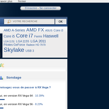
savoir plus
Fermer
S'inscrire
-
Se connecter
AMD FX
AMD A-Series
Core i3
ASUS
Core i7
Haswell
Core i5
Fermi
LGA 2011
LGA 1155
LGA 1151
Pilotes GeForce
Radeon HD 7970
Skylake
USB 3
Sondage
nvisagez-vous de passer à RX Vega ?
ui, en version RX Vega 64
- 10.39%
ui, en version RX Vega 56
- 8.23%