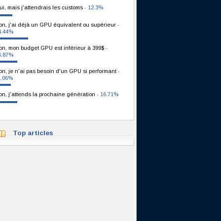
ui, mais j'attendrais les customs
- 12.3%
on, j'ai déjà un GPU équivalent ou supérieur
-
4.44%
on, mon budget GPU est inférieur à 399$
-
6.87%
on, je n'ai pas besoin d'un GPU si performant
-
1.06%
on, j'attends la prochaine génération
- 16.71%
Top articles