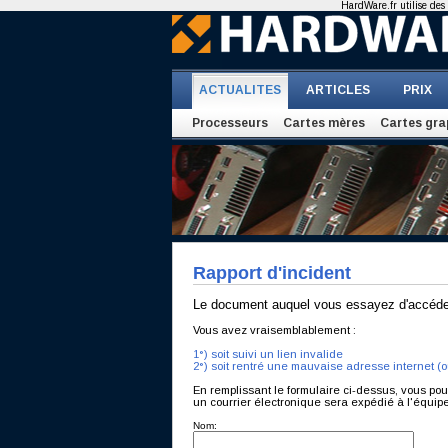
HardWare.fr utilise des 
ACTUALITES
ARTICLES
PRIX
Processeurs
Cartes mères
Cartes gra
Rapport d'incident
Le document auquel vous essayez d'accéder
Vous avez vraisemblablement :
1°) soit suivi un lien invalide
2°) soit rentré une mauvaise adresse internet (
En remplissant le formulaire ci-dessus, vous po
un courrier électronique sera expédié à l'équi
Nom: