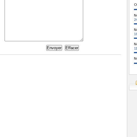
O
N
2
N
1
N
1
N