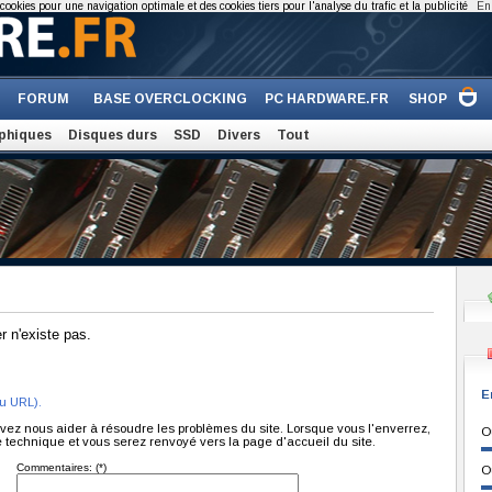
cookies pour une navigation optimale et des cookies tiers pour l'analyse du trafic et la publicité
En 
FORUM
BASE OVERCLOCKING
PC HARDWARE.FR
SHOP
phiques
Disques durs
SSD
Divers
Tout
 n'existe pas.
E
ou URL).
uvez nous aider à résoudre les problèmes du site. Lorsque vous l'enverrez,
O
pe technique et vous serez renvoyé vers
la page d'accueil du site.
Commentaires: (*)
O