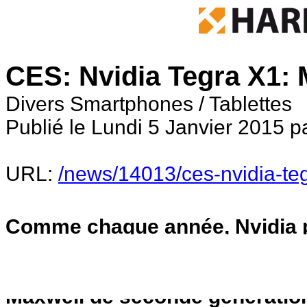
CES: Nvidia Tegra X1: 
Divers Smartphones / Tablettes
Publié le Lundi 5 Janvier 2015 p
URL:
/news/14013/ces-nvidia-te
Comme chaque année, Nvidia p
dévoiler un nouveau SoC. Pour c
X1 qui est mis en avant. Au m
Maxwell de seconde génératio