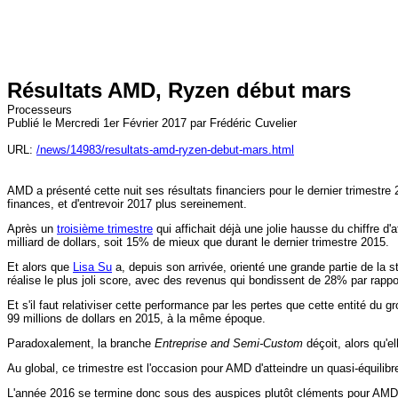
Résultats AMD, Ryzen début mars
Processeurs
Publié le Mercredi 1er Février 2017 par Frédéric Cuvelier
URL:
/news/14983/resultats-amd-ryzen-debut-mars.html
AMD a présenté cette nuit ses résultats financiers pour le dernier trimest
finances, et d'entrevoir 2017 plus sereinement.
Après un
troisième trimestre
qui affichait déjà une jolie hausse du chiffre d
milliard de dollars, soit 15% de mieux que durant le dernier trimestre 2015.
Et alors que
Lisa Su
a, depuis son arrivée, orienté une grande partie de la s
réalise le plus joli score, avec des revenus qui bondissent de 28% par rappo
Et s'il faut relativiser cette performance par les pertes que cette entité du 
99 millions de dollars en 2015, à la même époque.
Paradoxalement, la branche
Entreprise and Semi-Custom
déçoit, alors qu'e
Au global, ce trimestre est l'occasion pour AMD d'atteindre un quasi-équilibr
L'année 2016 se termine donc sous des auspices plutôt cléments pour AMD, 