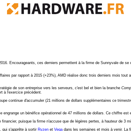
re 2016. Encourageants, ces derniers permettent à la firme de Sunnyvale de s
'affaires par rapport à 2015 (+23%), AMD réalise donc trois derniers mois tout
tratégie de son entreprise vers les serveurs, c'est bel et bien la branche
Compu
rt à l'exercice précédent.
groupe continue d'accumuler (21 millions de dollars supplémentaires ce trimestr
lle engrange un bénéfice opérationnel de 47 millions de dollars. Ce chiffre est
e financier, puisque la firme n'accuse que de légères pertes, à hauteur de 3 m
qui s'apprête à sortir
Ryzen
et
Vega
dans les semaines et mois à venir. La fi