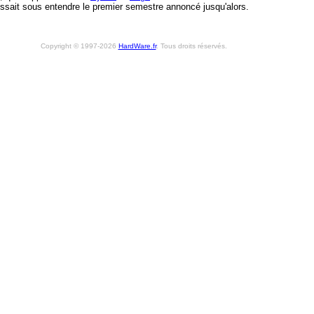
issait sous entendre le premier semestre annoncé jusqu'alors.
Copyright © 1997-2026
HardWare.fr
. Tous droits réservés.