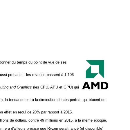
e donner du temps du point de vue de ses
 aussi probants : les revenus passent à 1,106
ting and Graphics
(les CPU, APU et GPU) qui
e), la tendance est à la diminution de ces pertes, qui étaient de
 en effet en recul de 20% par rapport à 2015.
illions de dollars, contre 49 millions en 2015, à la même époque.
rme a d'ailleurs précisé que Ryzen serait lancé (et disponible)