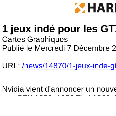
1 jeux indé pour les G
Cartes Graphiques
Publié le Mercredi 7 Décembre 2
URL:
/news/14870/1-jeux-inde-g
Nvidia vient d'annoncer un nouve
aux GTX 1050, 1050 Ti et 1060. U
choix parmi trois titres : Maize
34BigThings et Raw Data de Surv