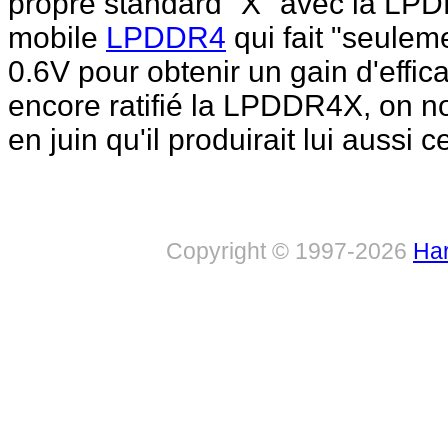
propre standard "X" avec la LP
mobile
LPDDR4
qui fait "seulem
0.6V pour obtenir un gain d'effi
encore ratifié la LPDDR4X, on n
en juin qu'il produirait lui aussi
Copyright © 1997-2026
Har