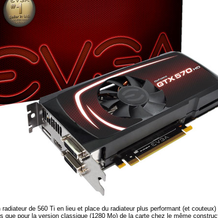
 un radiateur de 560 Ti en lieu et place du radiateur plus performant (et coute
lus que pour la version classique (1280 Mo) de la carte chez le même construc