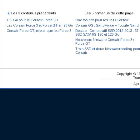
Les 3 contenus précédents
Les 5 contenus de cette page
180 Go pour le Corsair Force GT
Une toolbox pour les SSD Corsair
Les Corsair Force 3 et Force GT en 90 Go
Corsair GS : SandForce + Toggle Nand
Corsair Force GT, mieux que les Force 3
Dossier: Comparatif SSD 2012-2013 : 37
SSD SATA 6G 120 et 128 Go
Nouveaux firmware Corsair Force 3 /
Force GT
Trois SSD et deux kits watercooling pou
Corsair
Copyright © 1
Tous
-
A pr