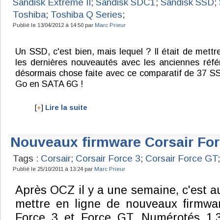
Sandisk Extreme II
;
Sandisk SDC1
;
Sandisk SSD
;
Toshiba
;
Toshiba Q Series
;
Publié le 13/04/2012 à 14:50 par
Marc Prieur
Un SSD, c'est bien, mais lequel ? Il était de mettr
les dernières nouveautés avec les anciennes réfé
désormais chose faite avec ce comparatif de 37 S
Go en SATA 6G !
[
+
]
Lire la suite
Nouveaux firmware Corsair For
Tags :
Corsair
;
Corsair Force 3
;
Corsair Force GT
;
Publié le 25/10/2011 à 13:24 par
Marc Prieur
Après OCZ il y a une semaine, c'est a
mettre en ligne de nouveaux firmwar
Force 3 et Force GT. Numérotés 1.3.