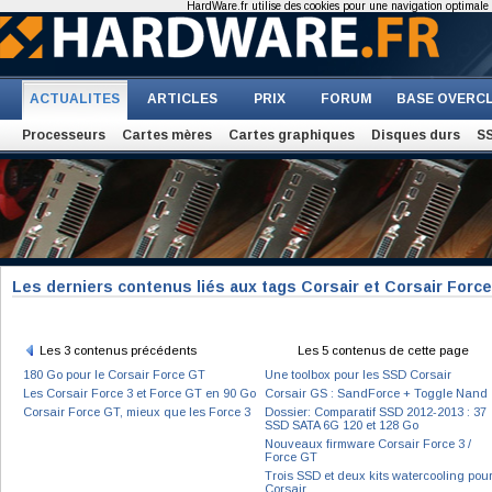
HardWare.fr utilise des cookies pour une navigation optimale et
ACTUALITES
ARTICLES
PRIX
FORUM
BASE OVERC
Processeurs
Cartes mères
Cartes graphiques
Disques durs
S
Les derniers contenus liés aux tags Corsair et Corsair Forc
Les 3 contenus précédents
Les 5 contenus de cette page
180 Go pour le Corsair Force GT
Une toolbox pour les SSD Corsair
Les Corsair Force 3 et Force GT en 90 Go
Corsair GS : SandForce + Toggle Nand
Corsair Force GT, mieux que les Force 3
Dossier: Comparatif SSD 2012-2013 : 37
SSD SATA 6G 120 et 128 Go
Nouveaux firmware Corsair Force 3 /
Force GT
Trois SSD et deux kits watercooling pou
Corsair