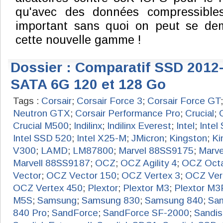
qu'avec des données compressibles
important sans quoi on peut se de
cette nouvelle gamme !
Dossier : Comparatif SSD 2012
SATA 6G 120 et 128 Go
Tags :
Corsair
;
Corsair Force 3
;
Corsair Force GT
Neutron GTX
;
Corsair Performance Pro
;
Crucial
;
Crucial M500
;
Indilinx
;
Indilinx Everest
;
Intel
;
Intel
Intel SSD 520
;
Intel X25-M
;
JMicron
;
Kingston
;
Ki
V300
;
LAMD
;
LM87800
;
Marvel 88SS9175
;
Marve
Marvell 88SS9187
;
OCZ
;
OCZ Agility 4
;
OCZ Oct
Vector
;
OCZ Vector 150
;
OCZ Vertex 3
;
OCZ Ver
OCZ Vertex 450
;
Plextor
;
Plextor M3
;
Plextor M3
M5S
;
Samsung
;
Samsung 830
;
Samsung 840
;
Sa
840 Pro
;
SandForce
;
SandForce SF-2000
;
Sandis