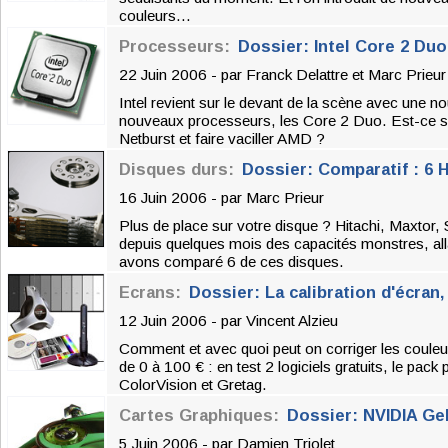
couleurs...
Processeurs:
Dossier: Intel Core 2 Duo
22 Juin 2006 - par
Franck Delattre
et
Marc Prieur
Intel revient sur le devant de la scène avec une no
nouveaux processeurs, les Core 2 Duo. Est-ce suf
Netburst et faire vaciller AMD ?
Disques durs:
Dossier: Comparatif : 6
16 Juin 2006 - par
Marc Prieur
Plus de place sur votre disque ? Hitachi, Maxtor
depuis quelques mois des capacités monstres, a
avons comparé 6 de ces disques.
Ecrans:
Dossier: La calibration d'écran,
12 Juin 2006 - par
Vincent Alzieu
Comment et avec quoi peut on corriger les couleu
de 0 à 100 € : en test 2 logiciels gratuits, le pac
ColorVision et Gretag.
Cartes Graphiques:
Dossier: NVIDIA Ge
5 Juin 2006 - par
Damien Triolet