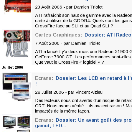
23 Août 2006 - par
Damien Triolet
ATI rafraîchit son haut de gamme avec la Radeon
carte à utiliser de la GDDR4. Quels sont les gain
CrossFire face au SLI et au Quad SLI ?
Cartes Graphiques:
Dossier: ATI Radeo
7 Août 2006 - par
Damien Triolet
ATI a lancé il y’a deux mois une Radeon X1900 G
GeForce 7900 GT. Les performances sont-elles 
Que vaut le CrossFire « logiciel » ?
Juillet 2006
Ecrans:
Dossier: Les LCD en retard à l'
!
28 Juillet 2006 - par
Vincent Alzieu
Des lecteurs nous ont avertis d'un risque de retar
CRT. Nous avons vérifié... ils avaient raison ! M
impactés de la même façon.
Ecrans:
Dossier: Un avant goût des pro
gamut, LED...