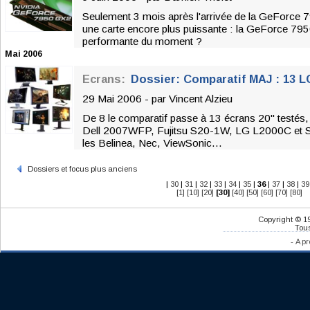
Seulement 3 mois après l'arrivée de la GeForce 
une carte encore plus puissante : la GeForce 795
performante du moment ?
Mai 2006
Ecrans:
Dossier: Comparatif MAJ : 13 LC
29 Mai 2006 - par
Vincent Alzieu
De 8 le comparatif passe à 13 écrans 20" testés
Dell 2007WFP, Fujitsu S20-1W, LG L2000C et S
les Belinea, Nec, ViewSonic...
Dossiers et focus plus anciens
|
30
|
31
|
32
|
33
|
34
|
35
|
36
|
37
|
38
|
39
[1]
[10]
[20]
[30]
[40]
[50]
[60]
[70]
[80]
Copyright © 1
Tous
-
A pr