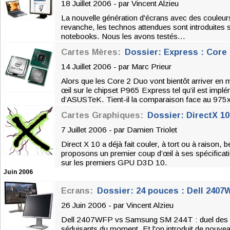
18 Juillet 2006 - par
Vincent Alzieu
La nouvelle génération d'écrans avec des couleurs
revanche, les technos attendues sont introduites s
notebooks. Nous les avons testés...
Cartes Mères:
Dossier: Express : Core 
14 Juillet 2006 - par
Marc Prieur
Alors que les Core 2 Duo vont bientôt arriver en 
œil sur le chipset P965 Express tel qu’il est imp
d’ASUSTeK. Tient-il la comparaison face au 975
Cartes Graphiques:
Dossier: DirectX 1
7 Juillet 2006 - par
Damien Triolet
Direct X 10 a déjà fait couler, à tort ou à raison
proposons un premier coup d’œil à ses spécificati
sur les premiers GPU D3D 10.
Juin 2006
Ecrans:
Dossier: 24 pouces : Dell 240
26 Juin 2006 - par
Vincent Alzieu
Dell 2407WFP vs Samsung SM 244T : duel des d
séduisants du moment. Et l'on introduit de nouvea