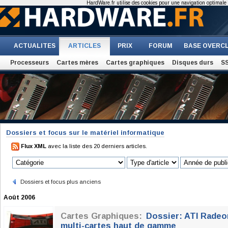
HardWare.fr utilise des cookies pour une navigation optimale et
ACTUALITES
ARTICLES
PRIX
FORUM
BASE OVERC
Processeurs
Cartes mères
Cartes graphiques
Disques durs
S
Dossiers et focus sur le matériel informatique
Flux XML
avec la liste des 20 derniers articles.
Dossiers et focus plus anciens
Août 2006
Cartes Graphiques:
Dossier: ATI Radeo
multi-cartes haut de gamme